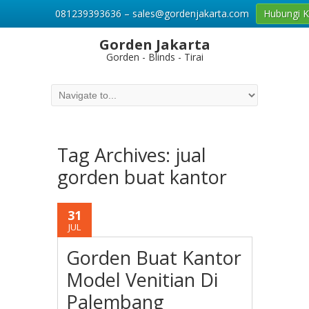
081239393636 – sales@gordenjakarta.com
Hubungi 
Gorden Jakarta
Gorden - Blinds - Tirai
Tag Archives:
jual
gorden buat kantor
31
JUL
Gorden Buat Kantor
Model Venitian Di
Palembang