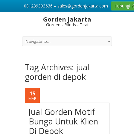
081239393636 – sales@gordenjakarta.com
Hubungi 
Gorden Jakarta
Gorden - Blinds - Tirai
Tag Archives:
jual
gorden di depok
15
MAR
Jual Gorden Motif
Bunga Untuk Klien
Di Depok