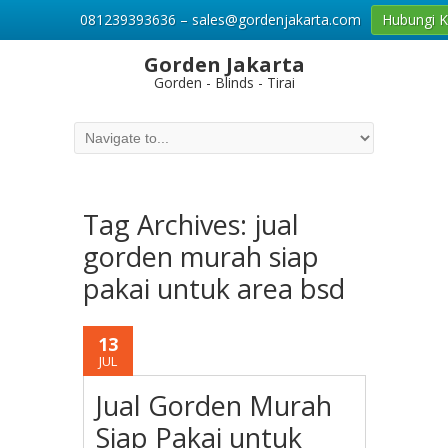
081239393636 – sales@gordenjakarta.com
Hubungi 
Gorden Jakarta
Gorden - Blinds - Tirai
Tag Archives:
jual
gorden murah siap
pakai untuk area bsd
13
JUL
Jual Gorden Murah
Siap Pakai untuk