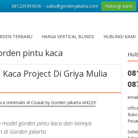
081239393636 – sales@gordenjakarta.com
Hubungi Kami
RDEN TERBARU
HARGA VERTICAL BLINDS
HUBUNGI KAMI
gorden pintu kaca
Hub
 Kaca Project Di Griya Mulia
08
08
emai
offic
Ruko
Pesa
model gorden pintu kaca dan lainnya
n di Gorden Jakarta
Sebe