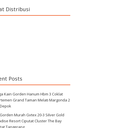
at Distribusi
ent Posts
ga Kain Gorden Hanum Hbm 3 Coklat
rtemen Grand Taman Melati Margonda 2
 Depok
 Gorden Murah Gvtex 20-3 Silver Gold
dise Resort Ciputat Cluster The Bay
utat Tangerang