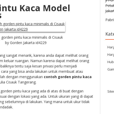
Jl Pe
intu Kaca Model
Petu
Jakar
s
Pabri
Kat
 gorden pintu kaca minimalis di Cisauk
by Gorden Jakarta id4229
Har
Harg
ang sangat menarik, karena anda dapat melihat orang
am keluar ruangan. Namun karena dapat melihat orang
Hub
ebaliknya tentu saja kesan privasi perlu menjadi
Gam
u cara yang bisa anda lakukan untuk membuat atau
dalah dengan menggunakan
contoh gorden pintu kaca
ulia Cisauk Tangerang.
orden pintu kaca yang ada di atas di buat dengan
Sit
uai dengan lokasi yang ada. Untuk ukuran yang di dapat
ang sebelumnya di lakukan. Yang mana untuk ukur tidak
endadak.