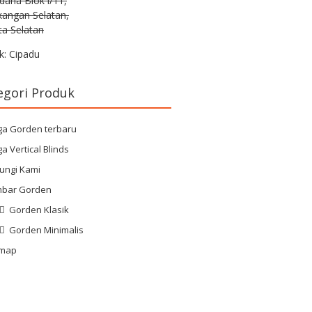
rdana Blok i/11,
kangan Selatan,
ta Selatan
k: Cipadu
egori Produk
ga Gorden terbaru
a Vertical Blinds
ungi Kami
bar Gorden
Gorden Klasik
Gorden Minimalis
emap