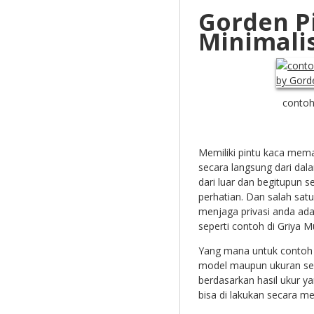
Gorden P
Minimali
contoh
Memiliki pintu kaca mem
secara langsung dari dal
dari luar dan begitupun s
perhatian. Dan salah sat
menjaga privasi anda a
seperti contoh di G
riya M
Yang mana untuk contoh g
model maupun ukuran ses
berdasarkan hasil ukur y
bisa di lakukan secara m