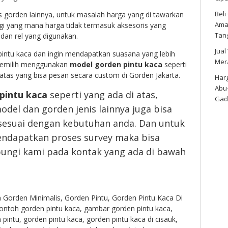
Bel
 gorden lainnya, untuk masalah harga yang di tawarkan
Amar
egi yang mana harga tidak termasuk aksesoris yang
Tan
 dan rel yang digunakan.
Jual
pintu kaca dan ingin mendapatkan suasana yang lebih
Mer
 memilih menggunakan
model gorden pintu kaca
seperti
atas yang bisa pesan secara custom di Gorden Jakarta.
Harg
Abu
pintu kaca
seperti yang ada di atas,
Gad
el dan gorden jenis lainnya juga bisa
 sesuai dengan kebutuhan anda. Dan untuk
endapatkan proses survey maka bisa
ngi kami pada kontak yang ada di bawah
n
Gorden Minimalis
,
Gorden Pintu
,
Gorden Pintu Kaca Di
ontoh gorden pintu kaca
,
gambar gorden pintu kaca
,
 pintu
,
gorden pintu kaca
,
gorden pintu kaca di cisauk
,