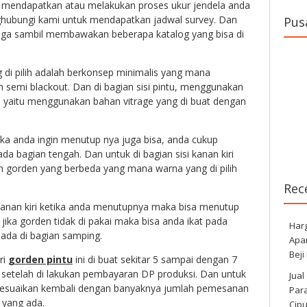
in mendapatkan atau melakukan proses ukur jendela anda
nghubungi kami untuk mendapatkan jadwal survey. Dan
Pus
juga sambil membawakan beberapa katalog yang bisa di
 di pilih adalah berkonsep minimalis yang mana
semi blackout. Dan di bagian sisi pintu, menggunakan
a yaitu menggunakan bahan vitrage yang di buat dengan
ka anda ingin menutup nya juga bisa, anda cukup
da bagian tengah. Dan untuk di bagian sisi kanan kiri
 gorden yang berbeda yang mana warna yang di pilih
Rec
kanan kiri ketika anda menutupnya maka bisa menutup
jika gorden tidak di pakai maka bisa anda ikat pada
Har
g ada di bagian samping.
Apa
Beji
ri
gorden pintu
ini di buat sekitar 5 sampai dengan 7
g setelah di lakukan pembayaran DP produksi. Dan untuk
Jual
 sesuaikan kembali dengan banyaknya jumlah pemesanan
Para
 yang ada.
Cip