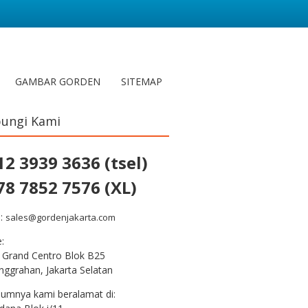
GAMBAR GORDEN
SITEMAP
ungi Kami
12 3939 3636 (tsel)
78 7852 7576 (XL)
l:
sales@gordenjakarta.com
e:
 Grand Centro Blok B25
nggrahan, Jakarta Selatan
lumnya kami beralamat di: