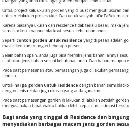
ruangan yang anda miliki agar gorden menjadi lebih sesuai.
Untuk project kali, ukuran gorden yang di buat mengikuti ukuran da
untuk melakukan proses ukur. Dan untuk wilayah JaDeTaBek masih f
Karena biasanya ukuran dari residence tidak terlalu besar, maka jen
semi blackout maupun blackout sesuai kebutuhan anda.
Seperti
contoh gorden untuk residence
yang di pesan adalah go
masuk kedalam ruangan beberapa persen.
Selain bahan spain, anda juga bisa memilih jenis bahan lainnya se
di pilihkan jenis bahan sesuai kebutuhan anda. Dan bahan maupun wa
Pada saat pemesanan atau pemasangan juga di lakukan pemasangan r
jendela.
Untuk
harga gorden untuk residence
dengan bahan semi blackout 
dengan jenis rel dan juga ukuran yang anda gunakan.
Pada saat pemasangan gorden di lakukan di lakukan setelah gorden se
mengusahakan tepat waktu bahkan lebih cepat dari estimasi tersebu
Bagi anda yang tinggal di Residence dan bingun
menyediakan berbagai macam jenis gorden sesua