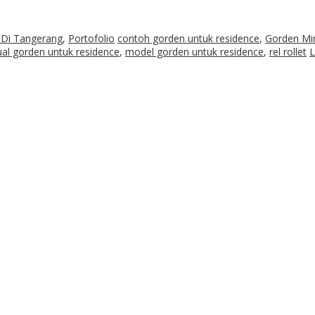
 Di Tangerang
,
Portofolio
contoh gorden untuk residence
,
Gorden Min
ual gorden untuk residence
,
model gorden untuk residence
,
rel rollet
L