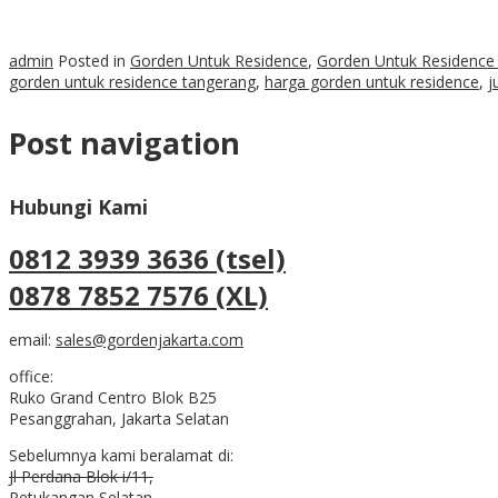
admin
Posted in
Gorden Untuk Residence
,
Gorden Untuk Residence
gorden untuk residence tangerang
,
harga gorden untuk residence
,
j
Post navigation
Hubungi Kami
0812 3939 3636 (tsel)
0878 7852 7576 (XL)
email:
sales@gordenjakarta.com
office:
Ruko Grand Centro Blok B25
Pesanggrahan, Jakarta Selatan
Sebelumnya kami beralamat di:
Jl Perdana Blok i/11,
Petukangan Selatan,