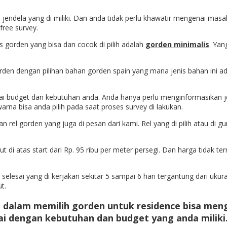
ri jendela yang di miliki. Dan anda tidak perlu khawatir mengenai ma
ree survey.
is gorden yang bisa dan cocok di pilih adalah
gorden minimalis
. Yan
rden dengan pilihan bahan gorden spain yang mana jenis bahan ini 
suai budget dan kebutuhan anda. Anda hanya perlu menginformasikan j
rna bisa anda pilih pada saat proses survey di lakukan.
el gorden yang juga di pesan dari kami. Rel yang di pilih atau di g
di atas start dari Rp. 95 ribu per meter persegi. Dan harga tidak ter
lesai yang di kerjakan sekitar 5 sampai 6 hari tergantung dari ukura
t.
g dalam memilih
gorden untuk residence
bisa meng
i dengan kebutuhan dan budget yang anda miliki