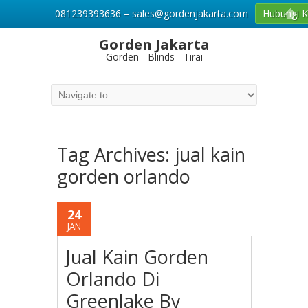
081239393636 – sales@gordenjakarta.com
Hubungi 
Gorden Jakarta
Gorden - Blinds - Tirai
Tag Archives:
jual kain
gorden orlando
24
JAN
Jual Kain Gorden
Orlando Di
Greenlake By