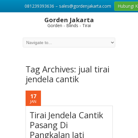
081239393636 – sales@gordenjakarta.com
Hubungi 
Gorden Jakarta
Gorden - Blinds - Tirai
Tag Archives:
jual tirai
jendela cantik
17
JAN
Tirai Jendela Cantik
Pasang Di
Pangkalan Jati