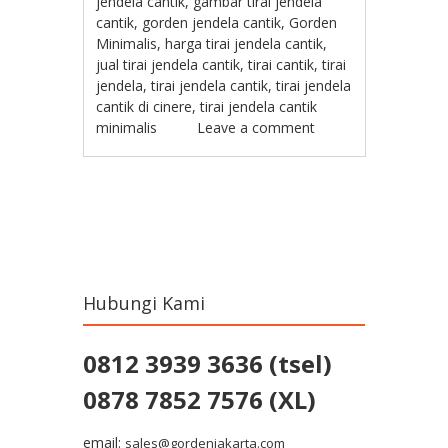
jendela cantik
,
gambar tirai jendela
cantik
,
gorden jendela cantik
,
Gorden
Minimalis
,
harga tirai jendela cantik
,
jual tirai jendela cantik
,
tirai cantik
,
tirai
jendela
,
tirai jendela cantik
,
tirai jendela
cantik di cinere
,
tirai jendela cantik
minimalis
Leave a comment
Post navigation
Hubungi Kami
0812 3939 3636 (tsel)
0878 7852 7576 (XL)
email:
sales@gordenjakarta.com