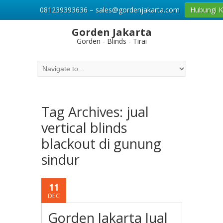
081239393636 – sales@gordenjakarta.com
Hubungi 
Gorden Jakarta
Gorden - Blinds - Tirai
Tag Archives:
jual
vertical blinds
blackout di gunung
sindur
11
DEC
Gorden Jakarta Jual