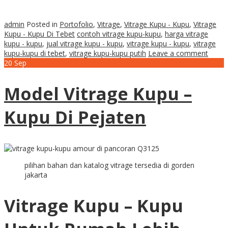
admin
Posted in
Portofolio
,
Vitrage
,
Vitrage Kupu - Kupu
,
Vitrage
Kupu - Kupu Di Tebet
contoh vitrage kupu-kupu
,
harga vitrage
kupu - kupu
,
jual vitrage kupu - kupu
,
vitrage kupu - kupu
,
vitrage
kupu-kupu di tebet
,
vitrage kupu-kupu putih
Leave a comment
20
Sep
Model Vitrage Kupu –
Kupu Di Pejaten
pilihan bahan dan katalog vitrage tersedia di gorden
jakarta
Vitrage Kupu – Kupu