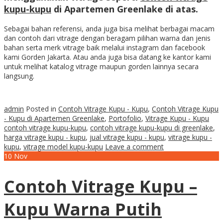
kupu-kupu
di Apartemen Greenlake di atas.
Sebagai bahan referensi, anda juga bisa melihat berbagai macam
dan contoh dari vitrage dengan beragam pilihan warna dan jenis
bahan serta merk vitrage baik melalui instagram dan facebook
kami Gorden Jakarta. Atau anda juga bisa datang ke kantor kami
untuk melihat katalog vitrage maupun gorden lainnya secara
langsung.
admin
Posted in
Contoh Vitrage Kupu - Kupu
,
Contoh Vitrage Kupu
- Kupu di Apartemen Greenlake
,
Portofolio
,
Vitrage Kupu - Kupu
contoh vitrage kupu-kupu
,
contoh vitrage kupu-kupu di greenlake
,
harga vitrage kupu - kupu
,
jual vitrage kupu - kupu
,
vitrage kupu -
kupu
,
vitrage model kupu-kupu
Leave a comment
10
Nov
Contoh Vitrage Kupu –
Kupu Warna Putih