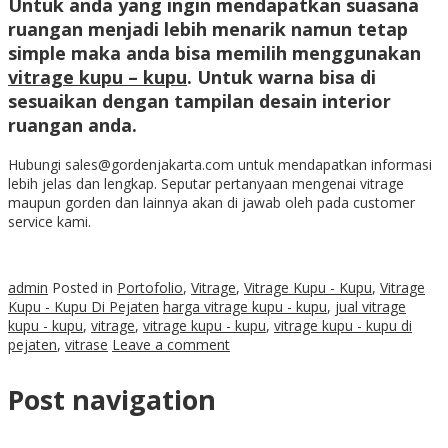
Untuk anda yang ingin mendapatkan suasana
ruangan menjadi lebih menarik namun tetap
simple maka anda bisa memilih menggunakan
vitrage kupu – kupu
. Untuk warna bisa di
sesuaikan dengan tampilan desain interior
ruangan anda.
Hubungi sales@gordenjakarta.com untuk mendapatkan informasi
lebih jelas dan lengkap. Seputar pertanyaan mengenai vitrage
maupun gorden dan lainnya akan di jawab oleh pada customer
service kami.
admin
Posted in
Portofolio
,
Vitrage
,
Vitrage Kupu - Kupu
,
Vitrage
Kupu - Kupu Di Pejaten
harga vitrage kupu - kupu
,
jual vitrage
kupu - kupu
,
vitrage
,
vitrage kupu - kupu
,
vitrage kupu - kupu di
pejaten
,
vitrase
Leave a comment
Post navigation