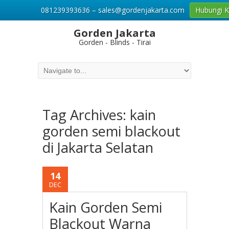
081239393636 – sales@gordenjakarta.com
Hubungi 
Gorden Jakarta
Gorden - Blinds - Tirai
Tag Archives:
kain
gorden semi blackout
di Jakarta Selatan
14
DEC
Kain Gorden Semi
Blackout Warna