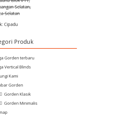
rdana Blok i/11,
kangan Selatan,
ta Selatan
k: Cipadu
egori Produk
ga Gorden terbaru
a Vertical Blinds
ungi Kami
bar Gorden
Gorden Klasik
Gorden Minimalis
emap