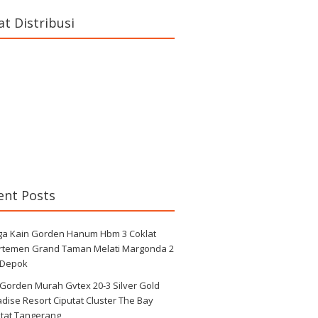
at Distribusi
ent Posts
ga Kain Gorden Hanum Hbm 3 Coklat
rtemen Grand Taman Melati Margonda 2
 Depok
 Gorden Murah Gvtex 20-3 Silver Gold
dise Resort Ciputat Cluster The Bay
utat Tangerang