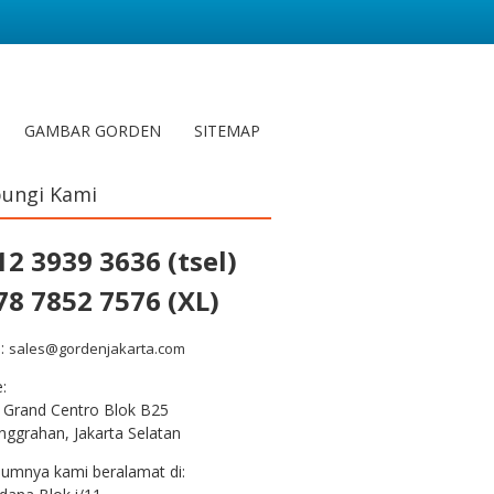
GAMBAR GORDEN
SITEMAP
ungi Kami
12 3939 3636 (tsel)
78 7852 7576 (XL)
l:
sales@gordenjakarta.com
e:
 Grand Centro Blok B25
nggrahan, Jakarta Selatan
lumnya kami beralamat di: