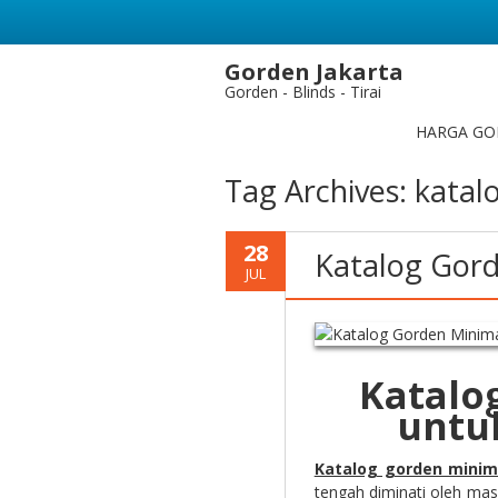
Gorden Jakarta
Gorden - Blinds - Tirai
HARGA GO
Tag Archives:
katal
28
Katalog Gord
JUL
Katalo
untu
Katalog gorden minim
tengah diminati oleh mas