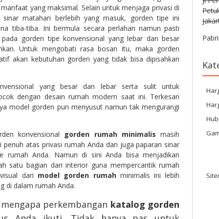
Jl Pe
 manfaat yang maksimal. Selain untuk menjaga privasi di
Petu
sinar matahari berlebih yang masuk, gorden tipe ini
Jakar
na tiba-tiba. Ini bermula secara perlahan namun pasti
Pabri
 pada gorden tipe konvensional yang lebar dan besar
rsihkan. Untuk mengobati rasa bosan itu, maka gorden
natif akan kebutuhan gorden yang tidak bisa dipisahkan
Kat
nvensional yang besar dan lebar serta sulit untuk
Har
cocok dengan desain rumah modern saat ini. Terkesan
Harg
irnya model gorden pun menyusut namun tak mengurangi
Hub
Gam
rden konvensional
gorden rumah minimalis
masih
 penuh atas privasi rumah Anda dan juga paparan sinar
e rumah Anda. Namun di sini Anda bisa menjadikan
ah satu bagian dari interior guna mempercantik rumah
visual dari
model gorden rumah
minimalis ini lebih
Sit
ang di dalam rumah Anda.
ng mengapa perkembangan
katalog gorden
us Anda ikuti. Tidak hanya pas untuk