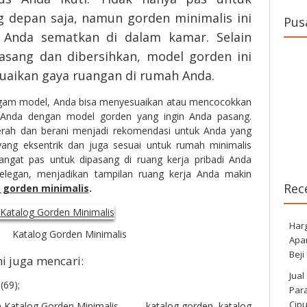
g depan saja, namun gorden minimalis ini
Pus
 Anda sematkan di dalam kamar. Selain
sang dan dibersihkan, model gorden ini
uaikan gaya ruangan di rumah Anda.
gam model, Anda bisa menyesuaikan atau mencocokkan
Anda dengan model gorden yang ingin Anda pasang.
rah dan berani menjadi rekomendasi untuk Anda yang
yang eksentrik dan juga sesuai untuk rumah minimalis
angat pas untuk dipasang di ruang kerja pribadi Anda
elegan, menjadikan tampilan ruang kerja Anda makin
Rec
 gorden minimalis
.
Har
Katalog Gorden Minimalis
Apa
Beji
 juga mencari:
Jual
(69);
Para
Cip
n
Katalog Gorden Minimalis
katalog gorden
,
katalog