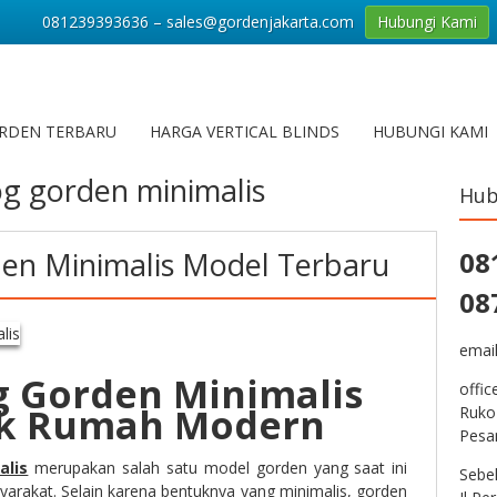
081239393636 – sales@gordenjakarta.com
Hubungi Kami
RDEN TERBARU
HARGA VERTICAL BLINDS
HUBUNGI KAMI
og gorden minimalis
Hub
en Minimalis Model Terbaru
08
08
emai
g Gorden Minimalis
offic
k Rumah Modern
Ruko
Pesa
alis
merupakan salah satu model gorden yang saat ini
Sebe
yarakat. Selain karena bentuknya yang minimalis, gorden