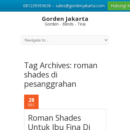
081239393636 – sales@gordenjakarta.com
Hubungi 
Gorden Jakarta
Gorden - Blinds - Tirai
Tag Archives:
roman
shades di
pesanggrahan
28
DEC
Roman Shades
Untuk Ibu Fina Di