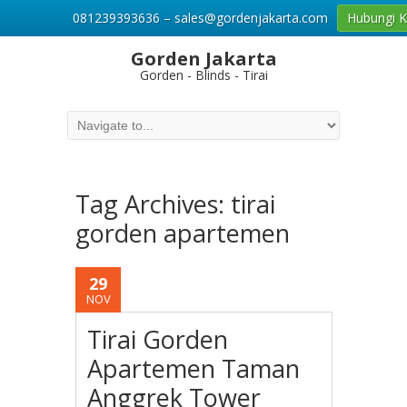
081239393636 – sales@gordenjakarta.com
Hubungi 
Gorden Jakarta
Gorden - Blinds - Tirai
Tag Archives:
tirai
gorden apartemen
29
NOV
Tirai Gorden
Apartemen Taman
Anggrek Tower