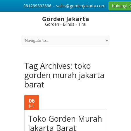
081239393636 – sales@gordenjakarta.com
Hubungi 
Gorden Jakarta
Gorden - Blinds - Tirai
Tag Archives:
toko
gorden murah jakarta
barat
06
JUL
Toko Gorden Murah
Jakarta Barat