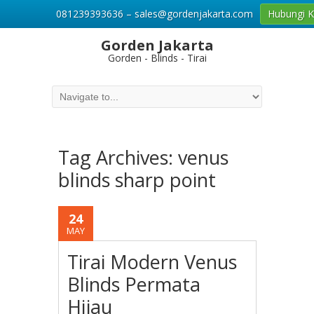
081239393636 – sales@gordenjakarta.com
Hubungi 
Gorden Jakarta
Gorden - Blinds - Tirai
Tag Archives:
venus
blinds sharp point
24
MAY
Tirai Modern Venus
Blinds Permata
Hijau