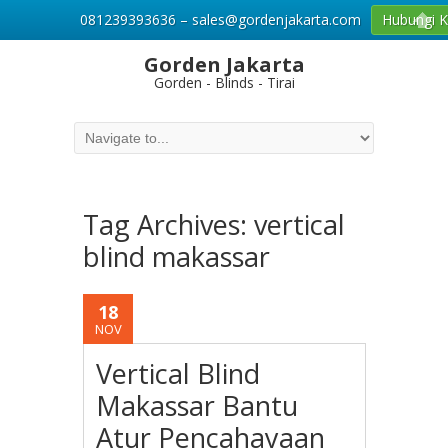
081239393636 – sales@gordenjakarta.com
Hubungi 
Gorden Jakarta
Gorden - Blinds - Tirai
Tag Archives:
vertical
blind makassar
18
NOV
Vertical Blind
Makassar Bantu
Atur Pencahayaan