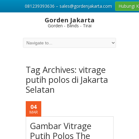
081239393636 – sales@gordenjakarta.com
Hubungi 
Gorden Jakarta
Gorden - Blinds - Tirai
Tag Archives:
vitrage
putih polos di Jakarta
Selatan
04
MAR
Gambar Vitrage
Putih Polos The