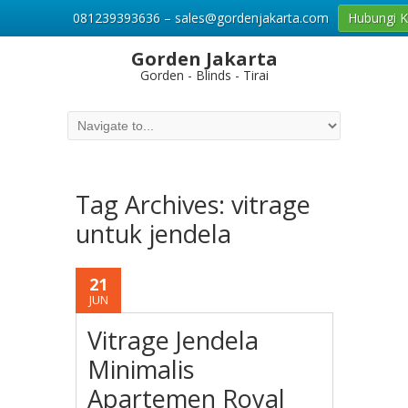
081239393636 – sales@gordenjakarta.com
Hubungi 
Gorden Jakarta
Gorden - Blinds - Tirai
Tag Archives:
vitrage
untuk jendela
21
JUN
Vitrage Jendela
Minimalis
Apartemen Royal