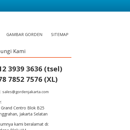
GAMBAR GORDEN
SITEMAP
ungi Kami
12 3939 3636 (tsel)
78 7852 7576 (XL)
l:
sales@gordenjakarta.com
e:
 Grand Centro Blok B25
nggrahan, Jakarta Selatan
lumnya kami beralamat di: