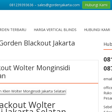
081239393636 – sales@gordenjakarta.com
Hubungi Kami
RDEN TERBARU
HARGA VERTICAL BLINDS
HUBUNGI KAMI
Gorden Blackout Jakarta
Hub
08
out Wolter Monginsidi
08
an
emai
offic
Ruko
Pesa
ackout Wolter
Sebe
i Jakarta Selatan