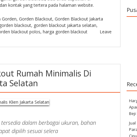
dan kontak yang tertera pada halaman website.
Pus
n
Gorden
,
Gorden Blackout
,
Gorden Blackout Jakarta
gorden blackout
,
gorden blackout jakarta selatan
,
orden blackout polos
,
harga gorden blackout
Leave
out Rumah Minimalis Di
ta Selatan
Rec
Har
Apa
Beji
 tersedia dalam berbagai ukuran, bahan
Jual
Para
pat dipilih sesuai selera
Cip