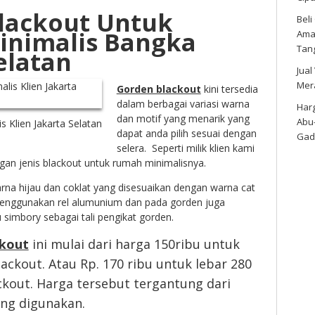
lackout Untuk
Bel
nimalis Bangka
Amar
Tan
elatan
Jual
Mer
Gorden blackout
kini tersedia
dalam berbagai variasi warna
Harg
dan motif yang menarik yang
Abu
 Klien Jakarta Selatan
dapat anda pilih sesuai dengan
Gad
selera. Seperti milik klien kami
an jenis blackout untuk rumah minimalisnya.
arna hijau dan coklat yang disesuaikan dengan warna cat
enggunakan rel alumunium dan pada gorden juga
simbory sebagai tali pengikat gorden.
ckout
ini mulai dari harga 150ribu untuk
lackout. Atau Rp. 170 ribu untuk lebar 280
ckout. Harga tersebut tergantung dari
ng digunakan.