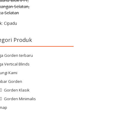
rdana Blok i/11,
kangan Selatan,
ta Selatan
k: Cipadu
egori Produk
ga Gorden terbaru
a Vertical Blinds
ungi Kami
bar Gorden
Gorden Klasik
Gorden Minimalis
emap