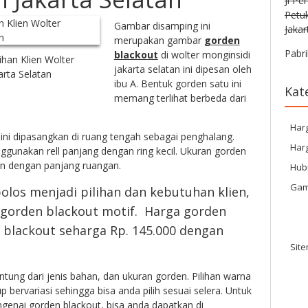
Jl Pe
Petu
Gambar disamping ini
Jakar
merupakan gambar
gorden
Pabri
blackout
di wolter monginsidi
ihan Klien Wolter
jakarta selatan ini dipesan oleh
arta Selatan
ibu A. Bentuk gorden satu ini
Kat
memang terlihat berbeda dari
Har
t ini dipasangkan di ruang tengah sebagai penghalang.
Harg
unakan rell panjang dengan ring kecil. Ukuran gorden
an dengan panjang ruangan.
Hub
Gam
olos menjadi pilihan dan kebutuhan klien,
 gorden blackout motif. Harga gorden
l blackout seharga Rp. 145.000 dengan
Sit
ntung dari jenis bahan, dan ukuran gorden. Pilihan warna
p bervariasi sehingga bisa anda pilih sesuai selera. Untuk
ngenai gorden blackout, bisa anda dapatkan di