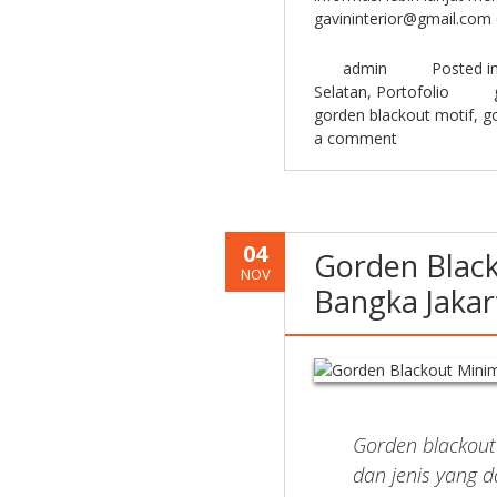
gavininterior@gmail.com 
admin
Posted i
Selatan
,
Portofolio
gorden blackout motif
,
g
a comment
04
Gorden Black
NOV
Bangka Jakar
Gorden blackout
dan jenis yang da