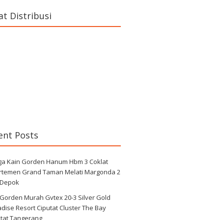
at Distribusi
ent Posts
ga Kain Gorden Hanum Hbm 3 Coklat
rtemen Grand Taman Melati Margonda 2
 Depok
 Gorden Murah Gvtex 20-3 Silver Gold
dise Resort Ciputat Cluster The Bay
utat Tangerang