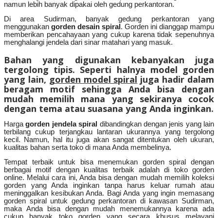
namun lebih banyak dipakai oleh gedung perkantoran.
Di area Sudirman, banyak gedung perkantoran yang
menggunakan
gorden desain spiral
. Gorden ini dianggap mampu
memberikan pencahayaan yang cukup karena tidak sepenuhnya
menghalangi jendela dari sinar matahari yang masuk.
Bahan yang digunakan kebanyakan juga
tergolong tipis. Seperti halnya model gorden
yang lain,
gorden model spiral
juga hadir dalam
beragam motif sehingga Anda bisa dengan
mudah memilih mana yang sekiranya cocok
dengan tema atau suasana yang Anda inginkan.
Harga
gorden jendela spiral
dibandingkan dengan jenis yang lain
terbilang cukup terjangkau lantaran ukurannya yang tergolong
kecil. Namun, hal itu juga akan sangat ditentukan oleh ukuran,
kualitas bahan serta toko di mana Anda membelinya.
Tempat terbaik untuk bisa menemukan gorden spiral dengan
berbagai motif dengan kualitas terbaik adalah di toko gorden
online. Melalui cara ini, Anda bisa dengan mudah memilih koleksi
gorden yang Anda inginkan tanpa harus keluar rumah atau
meninggalkan kesibukan Anda. Bagi Anda yang ingin memasang
gorden spiral untuk gedung perkantoran di kawasan Sudirman,
maka Anda bisa dengan mudah menemukannya karena ada
cukup banyak toko gorden yang secara khusus melayani