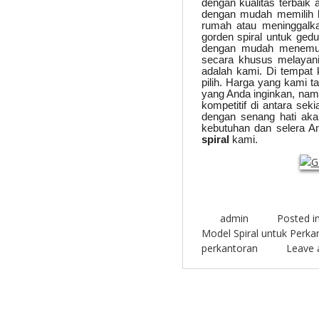
dengan kualitas terbaik a
dengan mudah memilih k
rumah atau meninggalk
gorden spiral untuk ge
dengan mudah menemuk
secara khusus melayani
adalah kami. Di tempat 
pilih. Harga yang kami t
yang Anda inginkan, na
kompetitif di antara sek
dengan senang hati ak
kebutuhan dan selera And
spiral
kami.
admin
Posted i
Model Spiral untuk Perka
perkantoran
Leave
Post navigation