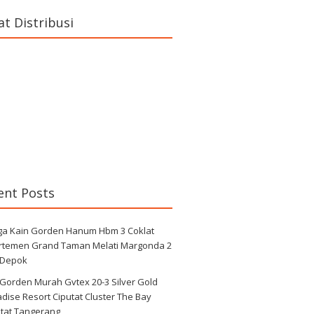
at Distribusi
ent Posts
ga Kain Gorden Hanum Hbm 3 Coklat
rtemen Grand Taman Melati Margonda 2
 Depok
 Gorden Murah Gvtex 20-3 Silver Gold
dise Resort Ciputat Cluster The Bay
utat Tangerang