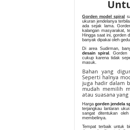
Unt
Gorden model spiral
s
ukuran jendelanya terbil
ada sejak lama. Gorden
kalangan masyarakat, t
Hingga saat ini, gorden 
banyak dipakai oleh gedu
Di area Sudirman, ba
desain spiral
. Gorden
cukup karena tidak sep
masuk.
Bahan yang digun
Seperti halnya mo
juga hadir dalam 
mudah memilih m
atau suasana yang 
Harga
gorden jendela sp
terjangkau lantaran uku
sangat ditentukan ole
membelinya.
Tempat terbaik untuk b