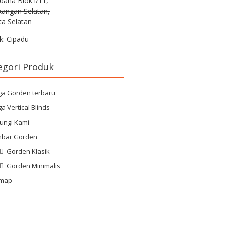
rdana Blok i/11,
kangan Selatan,
ta Selatan
k: Cipadu
egori Produk
ga Gorden terbaru
a Vertical Blinds
ungi Kami
bar Gorden
Gorden Klasik
Gorden Minimalis
emap