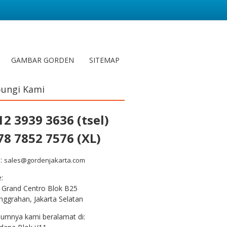
GAMBAR GORDEN
SITEMAP
ungi Kami
12 3939 3636 (tsel)
78 7852 7576 (XL)
l:
sales@gordenjakarta.com
e:
 Grand Centro Blok B25
nggrahan, Jakarta Selatan
lumnya kami beralamat di: