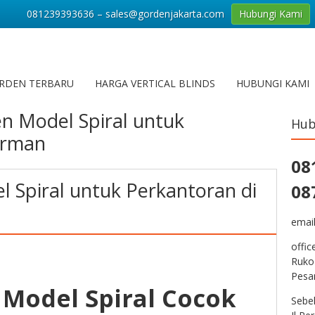
081239393636 – sales@gordenjakarta.com
Hubungi Kami
RDEN TERBARU
HARGA VERTICAL BLINDS
HUBUNGI KAMI
n Model Spiral untuk
Hub
irman
08
 Spiral untuk Perkantoran di
08
emai
offic
Ruko
Pesa
Model Spiral Cocok
Sebe