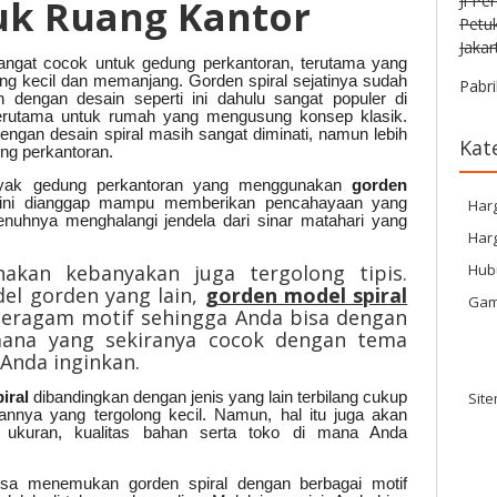
Jl Pe
uk Ruang Kantor
Petu
Jakar
angat cocok untuk gedung perkantoran, terutama yang
ang kecil dan memanjang. Gorden spiral sejatinya sudah
Pabri
 dengan desain seperti ini dahulu sangat populer di
erutama untuk rumah yang mengusung konsep klasik.
dengan desain spiral masih sangat diminati, namun lebih
Kat
ng perkantoran.
nyak gedung perkantoran yang menggunakan
gorden
 ini dianggap mampu memberikan pencahayaan yang
Har
enuhnya menghalangi jendela dari sinar matahari yang
Harg
Hub
akan kebanyakan juga tergolong tipis.
del gorden yang lain,
gorden model spiral
Gam
beragam motif sehingga Anda bisa dengan
ana yang sekiranya cocok dengan tema
Anda inginkan.
Sit
iral
dibandingkan dengan jenis yang lain terbilang cukup
rannya yang tergolong kecil. Namun, hal itu juga akan
h ukuran, kualitas bahan serta toko di mana Anda
isa menemukan gorden spiral dengan berbagai motif