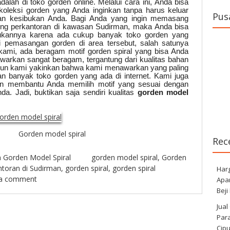
dalah di toko gorden online. Melalui cara ini, Anda bisa
oleksi gorden yang Anda inginkan tanpa harus keluar
Pus
an kesibukan Anda. Bagi Anda yang ingin memasang
dung perkantoran di kawasan Sudirman, maka Anda bisa
annya karena ada cukup banyak toko gorden yang
 pemasangan gorden di area tersebut, salah satunya
kami, ada beragam motif gorden spiral yang bisa Anda
awarkan sangat beragam, tergantung dari kualitas bahan
mun kami yakinkan bahwa kami menawarkan yang paling
ian banyak toko gorden yang ada di internet. Kami juga
an membantu Anda memilih motif yang sesuai dengan
a. Jadi, buktikan saja sendiri kualitas
gorden model
Gorden model spiral
Rec
n
Gorden Model Spiral
gorden model spiral
,
Gorden
ntoran di Sudirman
,
gorden spiral
,
gorden spiral
Har
 a comment
Apa
Beji
Jual
Para
Cip