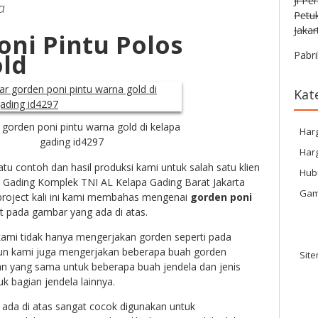
Jl Pe
a
Petu
Jakar
ni Pintu Polos
ld
Pabri
Kat
gorden poni pintu warna gold di kelapa
Har
gading id4297
Harg
satu contoh dan hasil produksi kami untuk salah satu klien
Hub
n Gading Komplek TNI AL Kelapa Gading Barat Jakarta
Gam
project kali ini kami membahas mengenai
gorden poni
t pada gambar yang ada di atas.
m kami tidak hanya mengerjakan gorden seperti pada
mun kami juga mengerjakan beberapa buah gorden
Sit
an yang sama untuk beberapa buah jendela dan jenis
k bagian jendela lainnya.
ada di atas sangat cocok digunakan untuk