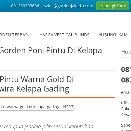
081239393636 – sales@gordenjakarta.com
Hubungi Kami
RDEN TERBARU
HARGA VERTICAL BLINDS
HUBUNGI KAMI
Gorden Poni Pintu Di Kelapa
Hub
08
Pintu Warna Gold Di
08
wira Kelapa Gading
emai
offic
Ruko
Pesa
Sebe
tu maupun jendela pilih sesuai kebutuhan