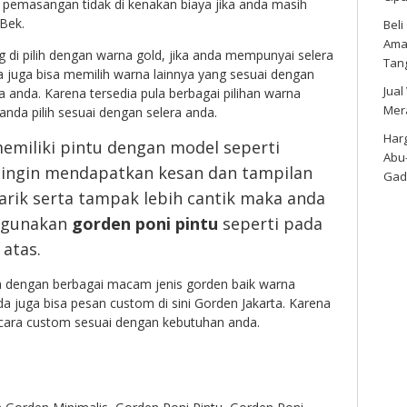
 pemasangan tidak di kenakan biaya jika anda masih
Bek.
Bel
Amar
 di pilih dengan warna gold, jika anda mempunyai selera
Tan
 juga bisa memilih warna lainnya yang sesuai dengan
Jual
a anda. Karena tersedia pula berbagai pilihan warna
Mer
anda pilih sesuai dengan selera anda.
Harg
emiliki pintu dengan model seperti
Abu
n ingin mendapatkan kesan dan tampilan
Gad
rik serta tampak lebih cantik maka anda
ggunakan
gorden poni pintu
seperti pada
 atas.
ya dengan berbagai macam jenis gorden baik warna
juga bisa pesan custom di sini Gorden Jakarta. Karena
cara custom sesuai dengan kebutuhan anda.