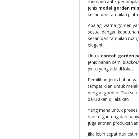
mempercantik penampilan
jenis
model gorden min
kesan dan tampilan pintu 
Apalagi warna gorden yang
sesuai dengan kebutuhan 
kesan dan tampilan ruan
elegant.
Untuk
contoh gorden po
jenis bahan semi blacko
pintu yang ada di lokasi.
Pemilihan jenis bahan ya
tempat klien untuk melak
dengan gorden. Dan setel
baru akan di lakukan.
Yang mana untuk proses p
hari tergantung dari ban
juga antrian produksi yan
Jika lebih cepat dari es