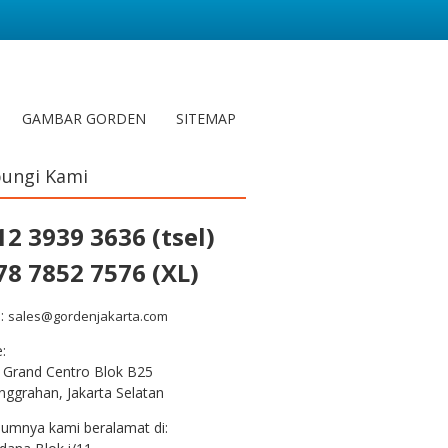
GAMBAR GORDEN
SITEMAP
ungi Kami
12 3939 3636 (tsel)
78 7852 7576 (XL)
l:
sales@gordenjakarta.com
e:
 Grand Centro Blok B25
nggrahan, Jakarta Selatan
lumnya kami beralamat di: