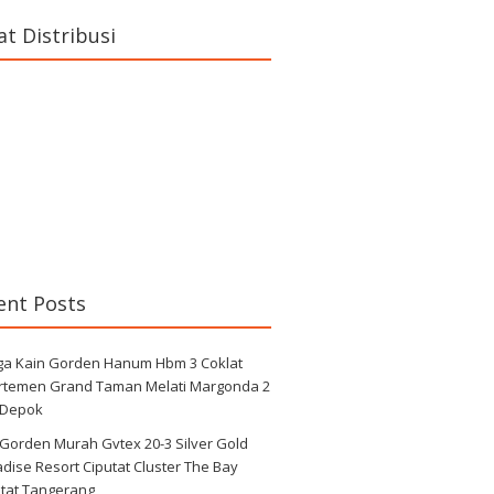
at Distribusi
ent Posts
ga Kain Gorden Hanum Hbm 3 Coklat
rtemen Grand Taman Melati Margonda 2
 Depok
 Gorden Murah Gvtex 20-3 Silver Gold
dise Resort Ciputat Cluster The Bay
utat Tangerang