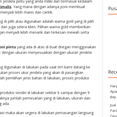
 jendela pintu yang anda miliki dan termasuk kedalam
imalis
. Yang mana dengan adanya poni membuat
Pus
menjadi lebih manis dan cantik.
 di pilih atau digunakan adalah warna gold yang di pilih
dan juga selera klien. Pilihan warna gold memberikan
gan menjadi lebih menarik dan terkesan mewah serta
ni pintu
yang ada di atas di buat dnegan menggunakan
ut dengan ukuran menyesuaikan dengan ukuran jendela
ng digunakan di lakukan pada saat tim kami datang ke
Rec
ukan proses ukur jendela yang akan di pasangkan
ah pemilihan jenis bahan di lakukan, proses produksi
Har
Apa
roduksi sendiri di lakukan sekitar 6 sampai dengan 9
Beji
yaknya jumlah pemesanan yang di lakukan, ukuran dan
g ada.
Jual
Para
timasi maka akan segera di lakukan pemasangan langsung
Cip