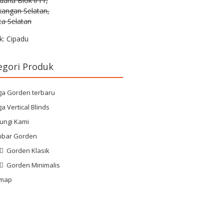
rdana Blok i/11,
kangan Selatan,
ta Selatan
k: Cipadu
egori Produk
ga Gorden terbaru
a Vertical Blinds
ungi Kami
bar Gorden
Gorden Klasik
Gorden Minimalis
emap