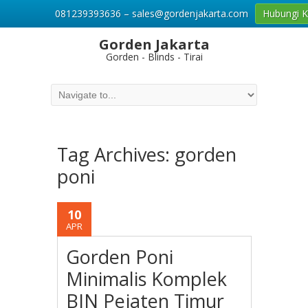
081239393636 – sales@gordenjakarta.com
Hubungi 
Gorden Jakarta
Gorden - Blinds - Tirai
Tag Archives:
gorden
poni
10
APR
Gorden Poni
Minimalis Komplek
BIN Pejaten Timur