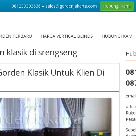
081239393636 – sales@gordenjakarta.com
Hubungi Kami
RDEN TERBARU
HARGA VERTICAL BLINDS
HUBUNGI KAMI
n klasik di srengseng
Hub
rden Klasik Untuk Klien Di
08
08
emai
offic
Ruko
Pesa
Sebe