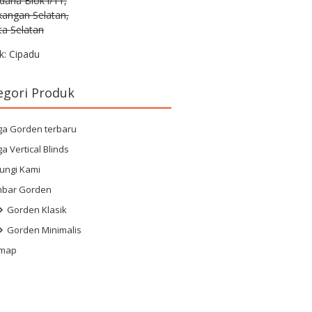
rdana Blok i/11,
kangan Selatan,
ta Selatan
k: Cipadu
egori Produk
ga Gorden terbaru
a Vertical Blinds
ungi Kami
bar Gorden
Gorden Klasik
Gorden Minimalis
emap