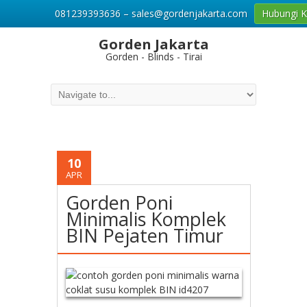
081239393636 – sales@gordenjakarta.com
Hubungi 
Gorden Jakarta
Gorden - Blinds - Tirai
10
APR
Gorden Poni
Minimalis Komplek
BIN Pejaten Timur