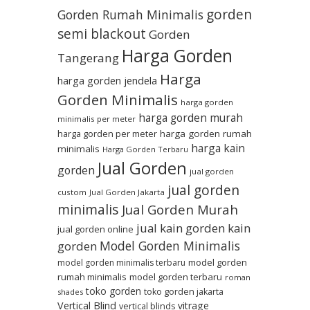
gorden
Gorden Rumah Minimalis
semi blackout
Gorden
Harga Gorden
Tangerang
Harga
harga gorden jendela
Gorden Minimalis
harga gorden
harga gorden murah
minimalis per meter
harga gorden per meter
harga gorden rumah
harga kain
minimalis
Harga Gorden Terbaru
Jual Gorden
gorden
jual gorden
jual gorden
custom
Jual Gorden Jakarta
minimalis
Jual Gorden Murah
jual kain gorden
kain
jual gorden online
Model Gorden Minimalis
gorden
model gorden
model gorden minimalis terbaru
rumah minimalis
model gorden terbaru
roman
toko gorden
toko gorden jakarta
shades
Vertical Blind
vitrage
vertical blinds