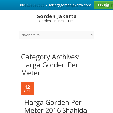
081239393636 – sales@gordenjakarta.com
Hubungi 
Gorden Jakarta
Gorden - Blinds - Tirai
Category Archives:
Harga Gorden Per
Meter
12
OCT
Harga Gorden Per
Meter 2016 Shahida