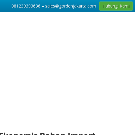
081239393636 – sales@gordenjakarta.com
Hubungi Kami