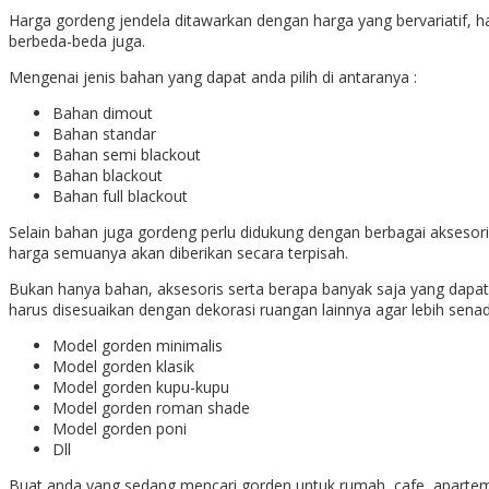
Harga gordeng jendela ditawarkan dengan harga yang bervariatif, 
berbeda-beda juga.
Mengenai jenis bahan yang dapat anda pilih di antaranya :
Bahan dimout
Bahan standar
Bahan semi blackout
Bahan blackout
Bahan full blackout
Selain bahan juga gordeng perlu didukung dengan berbagai aksesoris l
harga semuanya akan diberikan secara terpisah.
Bukan hanya bahan, aksesoris serta berapa banyak saja yang dap
harus disesuaikan dengan dekorasi ruangan lainnya agar lebih senad
Model gorden minimalis
Model gorden klasik
Model gorden kupu-kupu
Model gorden roman shade
Model gorden poni
Dll
Buat anda yang sedang mencari gorden untuk rumah, cafe, apartem