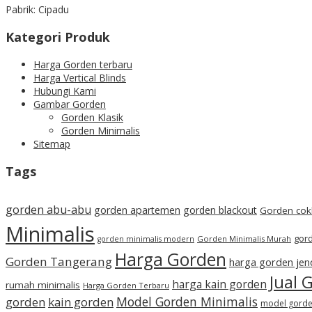
Pabrik: Cipadu
Kategori Produk
Harga Gorden terbaru
Harga Vertical Blinds
Hubungi Kami
Gambar Gorden
Gorden Klasik
Gorden Minimalis
Sitemap
Tags
gorden abu-abu
gorden apartemen
gorden blackout
Gorden cok
Minimalis
gord
Gorden Minimalis Murah
gorden minimalis modern
Harga Gorden
Gorden Tangerang
harga gorden jen
Jual 
harga kain gorden
rumah minimalis
Harga Gorden Terbaru
Model Gorden Minimalis
gorden
kain gorden
model gorden