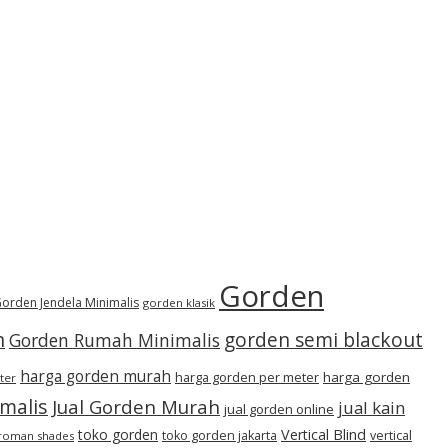
Gorden
orden Jendela Minimalis
gorden klasik
h
gorden semi blackout
Gorden Rumah Minimalis
harga gorden murah
harga gorden per meter
harga gorden
ter
imalis
Jual Gorden Murah
jual kain
jual gorden online
toko gorden
Vertical Blind
toko gorden jakarta
vertical
roman shades