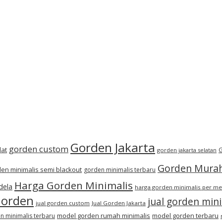
Gorden Jakarta
gorden custom
lat
G
gorden jakarta selatan
Gorden Mura
en minimalis semi blackout
gorden minimalis terbaru
Harga Gorden Minimalis
dela
harga gorden minimalis per me
Gorden
jual gorden min
jual gorden custom
Jual Gorden Jakarta
model gorden rumah minimalis
model gorden terbaru
 minimalis terbaru