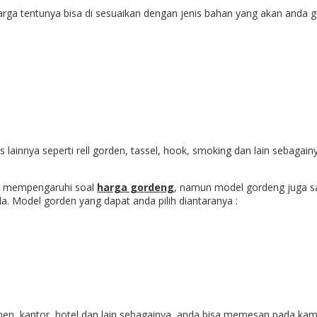
harga tentunya bisa di sesuaikan dengan jenis bahan yang akan anda
ainnya seperti rell gorden, tassel, hook, smoking dan lain sebagainya
at mempengaruhi soal
harga gordeng
, namun model gordeng juga sa
a. Model gorden yang dapat anda pilih diantaranya :
en, kantor, hotel dan lain sebagainya, anda bisa memesan pada kam