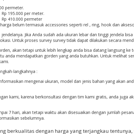
000 permeter.
a Rp 195.000 per meter.
ga Rp 410.000 permeter
 harga belum termasuk accessories seperti rel , ring, hook dan aksesor
jendelanya. Jika Anda sudah ada ukuran lebar dan tinggi jendela bis
lokasi. Untuk proses survey survey tidak dapat dilakukan secara men
n, akan tetapi untuk lebih lengkap anda bisa datang langsung ke t
u anda mendapatkan gorden yang anda butuhkan. Untuk melihat semua
kami.
langkah-langkahnya :
informasikan mengenai ukuran, model dan jenis bahan yang akan and
ngan kami, karena berkonsultasi dengan tim kami gratis, anda juga 
i 7 hari, akan tetapi waktu akan disesuaikan dengan jumlah pesana
nformasikan sebelumnya.
g berkualitas dengan harga yang terjangkau tentunya,