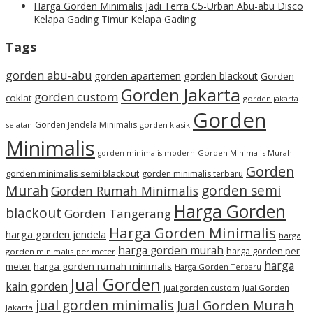
Harga Gorden Minimalis Jadi Terra C5-Urban Abu-abu Disco
Kelapa Gading Timur Kelapa Gading
Tags
gorden abu-abu
gorden apartemen
gorden blackout
Gorden
Gorden Jakarta
gorden custom
coklat
gorden jakarta
Gorden
Gorden Jendela Minimalis
selatan
gorden klasik
Minimalis
Gorden Minimalis Murah
gorden minimalis modern
Gorden
gorden minimalis semi blackout
gorden minimalis terbaru
Murah
gorden semi
Gorden Rumah Minimalis
Harga Gorden
blackout
Gorden Tangerang
Harga Gorden Minimalis
harga gorden jendela
harga
harga gorden murah
harga gorden per
gorden minimalis per meter
harga
meter
harga gorden rumah minimalis
Harga Gorden Terbaru
Jual Gorden
kain gorden
jual gorden custom
Jual Gorden
jual gorden minimalis
Jual Gorden Murah
Jakarta