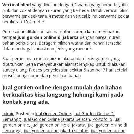
Vertical blind
yang dipesan dengan 2 warna yang berbeda yaitu
pink dan coklat dengan ukuran yang berbeda. Untuk vertical blind
berwarna pink sekitar 8,4 meter dan vertical blind berwarna coklat
berukuran 10,4 meter.
Pemesanan dilakukan secara online karena kami merupakan
tempat
jual gorden online di jakarta
dengan harga murah
bahan berkualitas. Beragam pilihan warna dan bahan tersedia
dalam berbagai variasi dan jenis yang menarik.
Saat pemesanan melampirkan ukuran dan jenis gorden yang
dibutuhkan. Serta menyebutkan alamat lengkap untuk dilakukan
survey ulang. Proses penyelesaian sekitar 5 sampai 7 hari setelah
proses pengukuran dan pemilihan bahan.
Jual gorden online
dengan mudah dan bahan
berkualitas bisa langsung hubungi kami pada
kontak yang ada.
admin
Posted in
Jual Gorden Online
,
Jual Gorden Online Di
Semanggi
,
Jual Gorden Online Jakarta Selatan
,
Portofolio
jual
gorden online
,
jual gorden online di jakarta
,
jual gorden online di
semanggi
,
jual gorden online jakarta selatan
,
jual gorden online