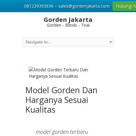
081239393636 – sales@gordenjakarta.com
Hubungi 
Gorden Jakarta
Gorden - Blinds - Tirai
Model Gorden Dan
Harganya Sesuai
Kualitas
model gorden terbaru