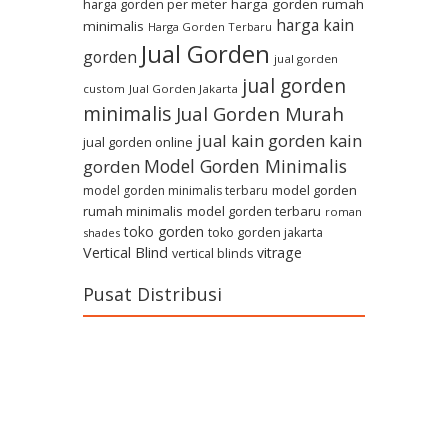
harga gorden per meter
harga gorden rumah
harga kain
minimalis
Harga Gorden Terbaru
Jual Gorden
gorden
jual gorden
jual gorden
custom
Jual Gorden Jakarta
minimalis
Jual Gorden Murah
jual kain gorden
kain
jual gorden online
Model Gorden Minimalis
gorden
model gorden
model gorden minimalis terbaru
rumah minimalis
model gorden terbaru
roman
toko gorden
toko gorden jakarta
shades
Vertical Blind
vitrage
vertical blinds
Pusat Distribusi