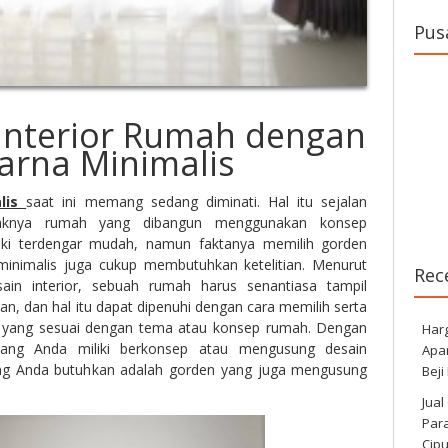
Pus
 Interior Rumah dengan
rna Minimalis
alis
saat ini memang sedang diminati. Hal itu sejalan
aknya rumah yang dibangun menggunakan konsep
ki terdengar mudah, namun faktanya memilih gorden
minimalis juga cukup membutuhkan ketelitian. Menurut
Rec
sain interior, sebuah rumah harus senantiasa tampil
an, dan hal itu dapat dipenuhi dengan cara memilih serta
yang sesuai dengan tema atau konsep rumah. Dengan
Har
yang Anda miliki berkonsep atau mengusung desain
Apa
yang Anda butuhkan adalah gorden yang juga mengusung
Beji
Jual
Para
Cip