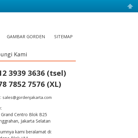
GAMBAR GORDEN
SITEMAP
ungi Kami
12 3939 3636 (tsel)
78 7852 7576 (XL)
l:
sales@gordenjakarta.com
e:
 Grand Centro Blok B25
nggrahan, Jakarta Selatan
lumnya kami beralamat di: