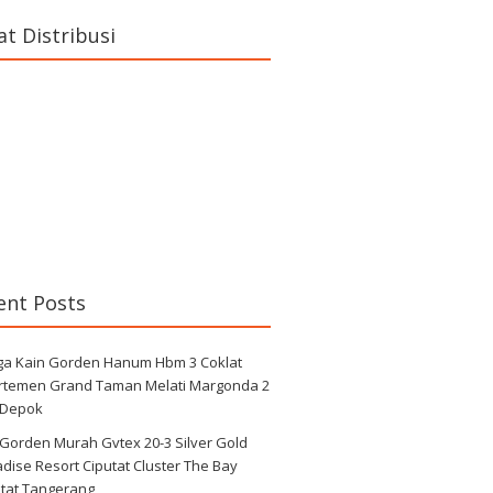
at Distribusi
ent Posts
ga Kain Gorden Hanum Hbm 3 Coklat
rtemen Grand Taman Melati Margonda 2
 Depok
 Gorden Murah Gvtex 20-3 Silver Gold
dise Resort Ciputat Cluster The Bay
utat Tangerang