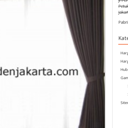
Jl Pe
Petu
Jakar
Pabri
Kat
Har
Harg
Hub
Gam
Sit