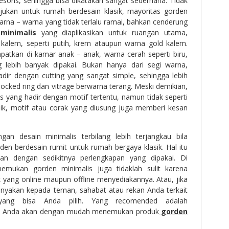
sesoris, sehingga bisa dikatakan sangat sederhana. Tidak
ujukan untuk rumah berdesain klasik, mayoritas gorden
arna – warna yang tidak terlalu ramai, bahkan cenderung
minimalis
yang diaplikasikan untuk ruangan utama,
 kalem, seperti putih, krem ataupun warna gold kalem.
patkan di kamar anak – anak, warna cerah seperti biru,
g lebih banyak dipakai. Bukan hanya dari segi warna,
adir dengan cutting yang sangat simple, sehingga lebih
ked ring dan vitrage berwarna terang. Meski demikian,
s yang hadir dengan motif tertentu, namun tidak seperti
ik, motif atau corak yang diusung juga memberi kesan
gan desain minimalis terbilang lebih terjangkau bila
en berdesain rumit untuk rumah bergaya klasik. Hal itu
tan dengan sedikitnya perlengkapan yang dipakai. Di
emukan gorden minimalis juga tidaklah sulit karena
 yang online maupun offline menyediakannya. Atau, jika
tanyakan kepada teman, sahabat atau rekan Anda terkait
yang bisa Anda pilih. Yang recomended adalah
ini Anda akan dengan mudah menemukan produk
gorden