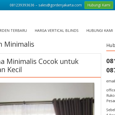
081239393636 – sales@gordenjakarta.com
Hubungi Kami
RDEN TERBARU
HARGA VERTICAL BLINDS
HUBUNGI KAMI
n Minimalis
Hub
a Minimalis Cocok untuk
08
n Kecil
08
emai
offic
Ruko
Pesa
Sebe