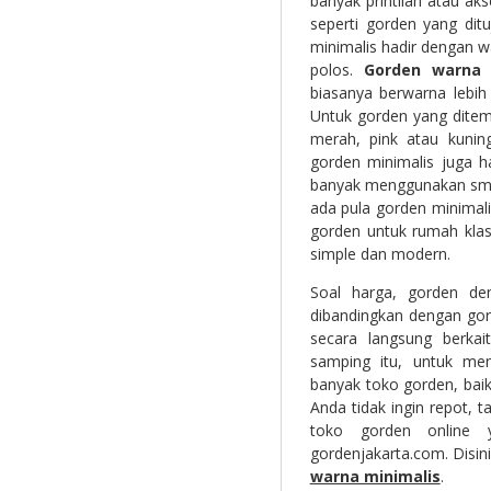
banyak printilan atau ak
seperti gorden yang dit
minimalis hadir dengan w
polos.
Gorden warna 
biasanya berwarna lebih
Untuk gorden yang ditem
merah, pink atau kunin
gorden minimalis juga h
banyak menggunakan smoc
ada pula gorden minimali
gorden untuk rumah klas
simple dan modern.
Soal harga, gorden den
dibandingkan dengan gord
secara langsung berkai
samping itu, untuk men
banyak toko gorden, baik
Anda tidak ingin repot, 
toko gorden online 
gordenjakarta.com. Dis
warna minimalis
.