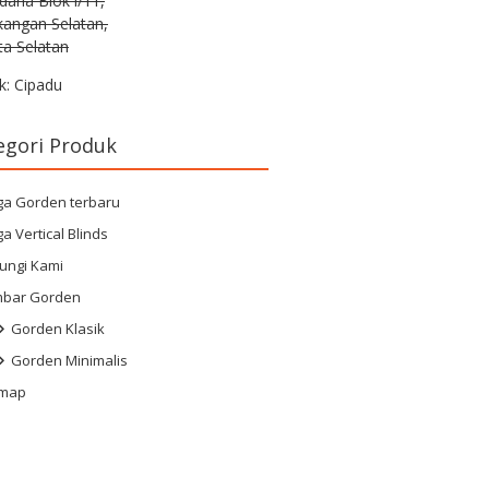
rdana Blok i/11,
kangan Selatan,
ta Selatan
k: Cipadu
egori Produk
ga Gorden terbaru
a Vertical Blinds
ungi Kami
bar Gorden
Gorden Klasik
Gorden Minimalis
emap