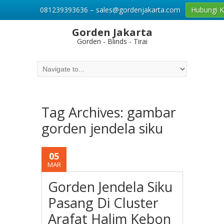
081239393636 – sales@gordenjakarta.com
Hubungi 
Gorden Jakarta
Gorden - Blinds - Tirai
Tag Archives:
gambar
gorden jendela siku
05
MAR
Gorden Jendela Siku
Pasang Di Cluster
Arafat Halim Kebon