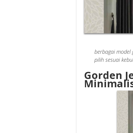
berbagai model 
pilih sesuai keb
Gorden J
Minimali