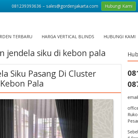
081239393636 – sales@gordenjakarta.com
Hubungi Kami
RDEN TERBARU
HARGA VERTICAL BLINDS
HUBUNGI KAMI
n jendela siku di kebon pala
Hub
la Siku Pasang Di Cluster
08
 Kebon Pala
08
emai
offic
Ruko
Pesa
Sebe