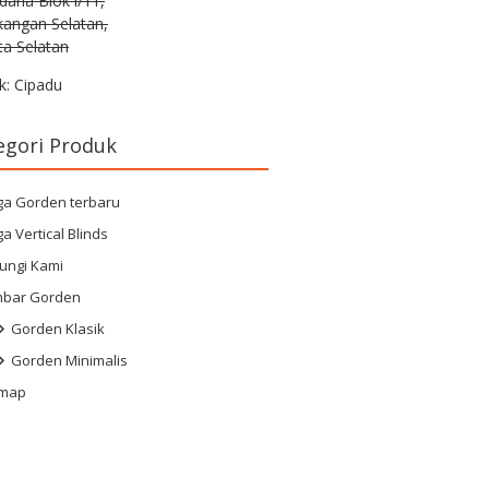
rdana Blok i/11,
kangan Selatan,
ta Selatan
k: Cipadu
egori Produk
ga Gorden terbaru
a Vertical Blinds
ungi Kami
bar Gorden
Gorden Klasik
Gorden Minimalis
emap