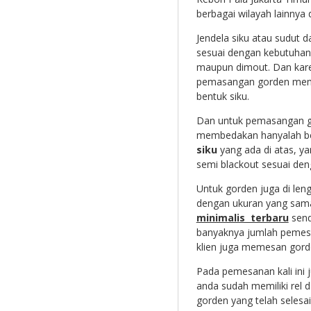
berbagai wilayah lainnya 
Jendela siku atau sudut
sesuai dengan kebutuhan 
maupun dimout. Dan kare
pemasangan gorden memer
bentuk siku.
Dan untuk pemasangan go
membedakan hanyalah ben
siku
yang ada di atas, ya
semi blackout sesuai deng
Untuk gorden juga di le
dengan ukuran yang sama
minimalis terbaru
send
banyaknya jumlah pemesan
klien juga memesan gorde
Pada pemesanan kali ini j
anda sudah memiliki rel 
gorden yang telah selesai