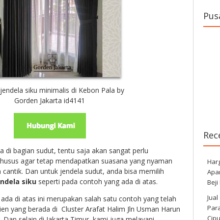
Pus
jendela siku minimalis di Kebon Pala by
Gorden Jakarta id4141
Rec
 di bagian sudut, tentu saja akan sangat perlu
khusus agar tetap mendapatkan suasana yang nyaman
Har
cantik. Dan untuk jendela sudut, anda bisa memilih
Apa
ndela siku
seperti pada contoh yang ada di atas.
Beji
Jual
 ada di atas ini merupakan salah satu contoh yang telah
Para
lien yang berada di
Cluster Arafat Halim Jln Usman Harun
Cip
 Dan selain di Jakarta Timur, kami juga melayani