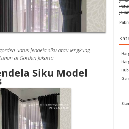
Jl Pe
Petu
Jakar
Pabri
Kat
gorden untuk jendela siku atau lengkung
Har
utuhan di Gorden Jakarta
Harg
endela Siku Model
Hub
s
Gam
Sit