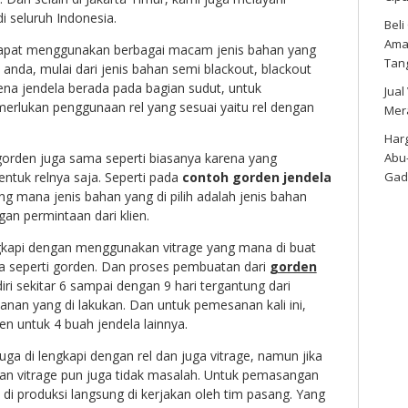
di seluruh Indonesia.
Bel
Amar
 dapat menggunakan berbagai macam jenis bahan yang
Tan
anda, mulai dari jenis bahan semi blackout, blackout
na jendela berada pada bagian sudut, untuk
Jual
lukan penggunaan rel yang sesuai yaitu rel dengan
Mer
Harg
Abu
rden juga sama seperti biasanya karena yang
Gad
tuk relnya saja. Seperti pada
contoh gorden jendela
ng mana jenis bahan yang di pilih adalah jenis bahan
an permintaan dari klien.
ngkapi dengan menggunakan vitrage yang mana di buat
 seperti gorden. Dan proses pembuatan dari
gorden
iri sekitar 6 sampai dengan 9 hari tergantung dari
an yang di lakukan. Dan untuk pemesanan kali ini,
n untuk 4 buah jendela lainnya.
uga di lengkapi dengan rel dan juga vitrage, namun jika
dan vitrage pun juga tidak masalah. Untuk pemasangan
 di produksi langsung di kerjakan oleh tim pasang. Yang