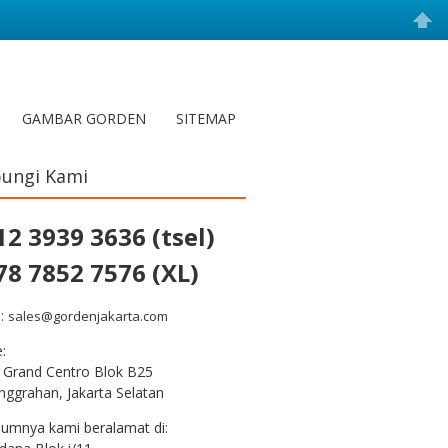
GAMBAR GORDEN
SITEMAP
ungi Kami
12 3939 3636 (tsel)
78 7852 7576 (XL)
l:
sales@gordenjakarta.com
e:
 Grand Centro Blok B25
nggrahan, Jakarta Selatan
lumnya kami beralamat di: