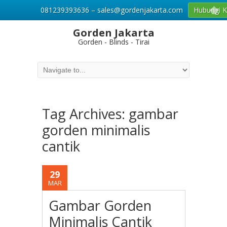
081239393636 – sales@gordenjakarta.com
Hubungi 
Gorden Jakarta
Gorden - Blinds - Tirai
Tag Archives:
gambar
gorden minimalis
cantik
29
MAR
Gambar Gorden
Minimalis Cantik