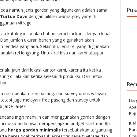
Pus
eda namun jenis gorden yang digunakan adalah sama
 Turtue Dove
dengan pilihan warna grey yang di
ggunaan vitrage.
tau katalog ini adalah bahan semi blackout dengan lebar
. Dan jumlah ukuran bahan yang digunakan akan
 jendela yang ada. Selain itu, jenis rel yang di gunakan
alah rel lengkung. Untuk rel bisa dari kami ataupun
erlalu jauh dari lokasi kantor kami, karena itu ketika
ng di lakukan ketika selesai di produksi. Dan untuk
hari.
Rec
ya memberikan free pasang, dan survey untuk wilayah
 tetapi juga melayani free pasang dan survey untuk
Har
 di JaDeTaBek.
Apa
Beji
rencana ingin memilih dan menggunakan gorden dengan
Jual
 ini maka anda bisa mempersiapkan budget start dari Rp.
Para
mana
harga gorden minimalis
tersebut akan tergantung
Cip
erta harga tidak termasuk aksesoris seperti vitrage dan