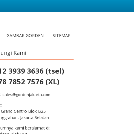
GAMBAR GORDEN
SITEMAP
ungi Kami
12 3939 3636 (tsel)
78 7852 7576 (XL)
l:
sales@gordenjakarta.com
e:
 Grand Centro Blok B25
nggrahan, Jakarta Selatan
lumnya kami beralamat di: