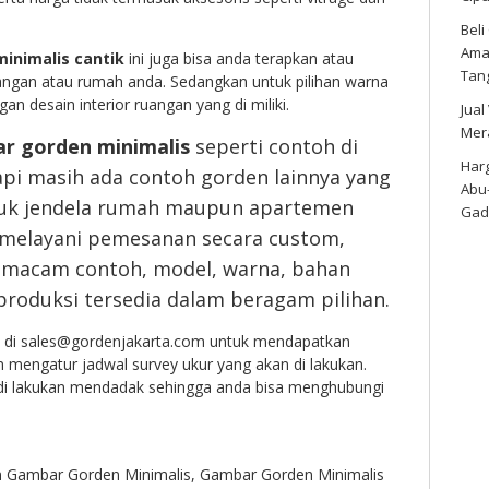
Bel
Amar
inimalis cantik
ini juga bisa anda terapkan atau
Tan
angan atau rumah anda. Sedangkan untuk pilihan warna
gan desain interior ruangan yang di miliki.
Jual
Mer
r gorden minimalis
seperti contoh di
Harg
tapi masih ada contoh gorden lainnya yang
Abu
ntuk jendela rumah maupun apartemen
Gad
 melayani pemesanan secara custom,
 macam contoh, model, warna, bahan
roduksi tersedia dalam beragam pilihan.
mi di sales@gordenjakarta.com untuk mendapatkan
mengatur jadwal survey ukur yang akan di lakukan.
a di lakukan mendadak sehingga anda bisa menghubungi
n
Gambar Gorden Minimalis
,
Gambar Gorden Minimalis