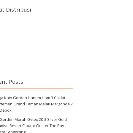
at Distribusi
ent Posts
ga Kain Gorden Hanum Hbm 3 Coklat
rtemen Grand Taman Melati Margonda 2
 Depok
 Gorden Murah Gvtex 20-3 Silver Gold
dise Resort Ciputat Cluster The Bay
utat Tangerang