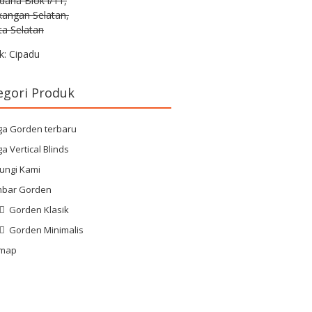
rdana Blok i/11,
kangan Selatan,
ta Selatan
k: Cipadu
egori Produk
ga Gorden terbaru
a Vertical Blinds
ungi Kami
bar Gorden
Gorden Klasik
Gorden Minimalis
emap