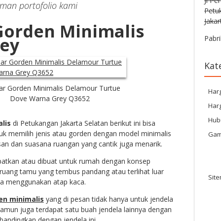
Jl Pe
laman portofolio kami
Petu
Jakar
orden Minimalis
ey
Pabri
Kat
r Gorden Minimalis Delamour Turtue
Har
Dove Warna Grey Q3652
Harg
Hub
lis
di Petukangan Jakarta Selatan berikut ini bisa
uk memilih jenis atau gorden dengan model minimalis
Gam
an dan suasana ruangan yang cantik juga menarik.
mpatkan atau dibuat untuk rumah dengan konsep
ruang tamu yang tembus pandang atau terlihat luar
Sit
na menggunakan atap kaca.
en minimalis
yang di pesan tidak hanya untuk jendela
amun juga terdapat satu buah jendela lainnya dengan
 bandingkan dengan jendela ini.