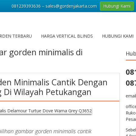
081239393636 – sales@gordenjakarta.com
Hubungi Kami
RDEN TERBARU
HARGA VERTICAL BLINDS
HUBUNGI KAMI
r gorden minimalis di
Hub
08
en Minimalis Cantik Dengan
08
 Di Wilayah Petukangan
emai
offic
Ruko
Pesa
Sebe
ilihan gambar gorden minimalis cantik