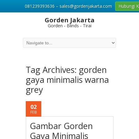
081239393636 – sales@gordenjakarta.com
Hubungi 
Gorden Jakarta
Gorden - Blinds - Tirai
Tag Archives:
gorden
gaya minimalis warna
grey
02
FEB
Gambar Gorden
Gaya Minimalis