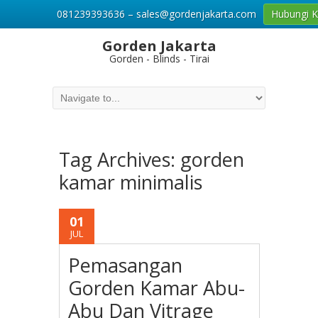
081239393636 – sales@gordenjakarta.com
Hubungi 
Gorden Jakarta
Gorden - Blinds - Tirai
Tag Archives:
gorden
kamar minimalis
01
JUL
Pemasangan
Gorden Kamar Abu-
Abu Dan Vitrage