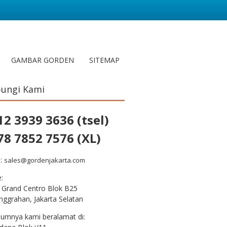
GAMBAR GORDEN
SITEMAP
ungi Kami
12 3939 3636 (tsel)
78 7852 7576 (XL)
l:
sales@gordenjakarta.com
e:
 Grand Centro Blok B25
nggrahan, Jakarta Selatan
lumnya kami beralamat di: