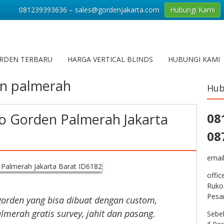
081239393636 – sales@gordenjakarta.com
Hubungi Kami
RDEN TERBARU
HARGA VERTICAL BLINDS
HUBUNGI KAMI
n palmerah
Hub
io Gorden Palmerah Jakarta
08
08
emai
offic
Ruko
Pesa
gorden yang bisa dibuat dengan custom,
lmerah gratis survey, jahit dan pasang.
Sebe