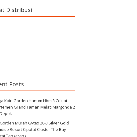
at Distribusi
ent Posts
ga Kain Gorden Hanum Hbm 3 Coklat
rtemen Grand Taman Melati Margonda 2
 Depok
 Gorden Murah Gvtex 20-3 Silver Gold
dise Resort Ciputat Cluster The Bay
utat Tangerang