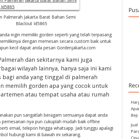
Pus
n Palmerah Jakarta Barat Bahan Semi
Blaclout Id5865
anda ingin memiliki gorden seperti yang telah terpasang
 memilikinya dengan memesan secara custom baik untuk
upun kecil dapat anda pesan Gordenjakarta.com
 Palmerah dan sekitarnya kami juga
bagai wilayah lainnya, hanya saja ini kami
 bagi anda yang tinggal di palmerah
Rec
in memilih gorden apa yang cocok untuk
partemen atau tempat usaha atau rumah
Har
Apa
gunakan pun sangatlah beragam semuanya dapat anda
Beji
 pemesanan nya pun cukuplah mudah baik offline
Jual
erti email, telepon hingga whatsapp. Jadi tunggu apalagi
Para
mbol hubungi kami di bawah ini sekarang.
Cip