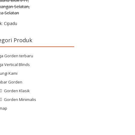
rdana Blok i/11,
kangan Selatan,
ta Selatan
k: Cipadu
egori Produk
ga Gorden terbaru
a Vertical Blinds
ungi Kami
bar Gorden
Gorden Klasik
Gorden Minimalis
emap