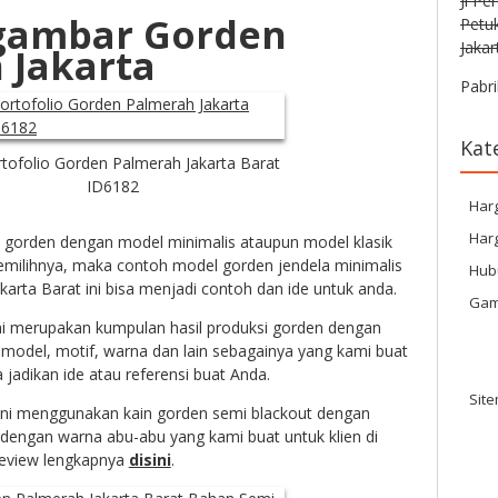
Jl Pe
gambar Gorden
Petu
Jakar
 Jakarta
Pabri
Kat
tofolio Gorden Palmerah Jakarta Barat
ID6182
Har
Harg
i gorden dengan model minimalis ataupun model klasik
ilihnya, maka contoh model gorden jendela minimalis
Hub
akarta Barat ini bisa menjadi contoh dan ide untuk anda.
Gam
ni merupakan kumpulan hasil produksi gorden dengan
del, motif, warna dan lain sebagainya yang kami buat
 jadikan ide atau referensi buat Anda.
Sit
ini menggunakan kain gorden semi blackout dengan
 dengan warna abu-abu
yang kami buat untuk klien di
review lengkapnya
disini
.