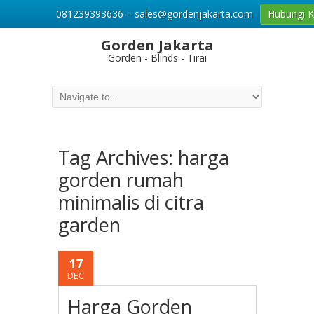
081239393636 – sales@gordenjakarta.com
Hubungi 
Gorden Jakarta
Gorden - Blinds - Tirai
Tag Archives:
harga
gorden rumah
minimalis di citra
garden
17
DEC
Harga Gorden