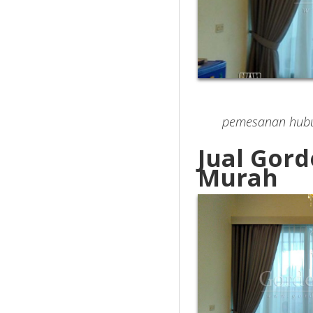
pemesanan hubun
Jual Gord
Murah