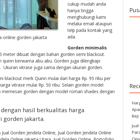
cukup mudah anda
Pus
hanya tingga
menghubungi kami
melalui email ataupun
telp pada kontak yang
ada.
a-online-gorden-jakarta
Gorden minimalis
5 meter dibuat dengan bahan gorden semi blackout.
ah quinn berwarna abu-abu. Gorden juga dilengkapi
ih. Ukuran vitrase juga sama dengan ukuran gorden.
i blackout merk Quinn mulai dari harga Rp. 95 ribu per
arga vitrase mulai Rp. 50 ribu. Selain gorden model
Rec
juga memesan gorden dengan model roman shades dengan
Har
dengan hasil berkualitas harga
Apa
Beji
 gorden jakarta.
Jual
Para
n
Jual Gorden Jendela Online
,
Jual Gorden Jendela Online
Cip
ndela Online Jakarta Utara
,
Jual Gorden Online
,
Portofolio