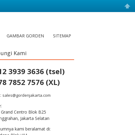
GAMBAR GORDEN
SITEMAP
ungi Kami
12 3939 3636 (tsel)
78 7852 7576 (XL)
l:
sales@gordenjakarta.com
e:
 Grand Centro Blok B25
nggrahan, Jakarta Selatan
lumnya kami beralamat di: