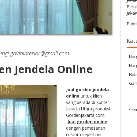
Jl Pe
Petu
Jakar
Pabri
Kat
gi gavininterior@gmail.com
Har
en Jendela Online
Harg
Hub
Gam
Jual gorden jendela
online
untuk klien
yang berada di Sunter
Jakarta Utara produksi
Sit
Gordenjakarta.com.
Jual gorden online
dengan pemesanan
custom seperti ini