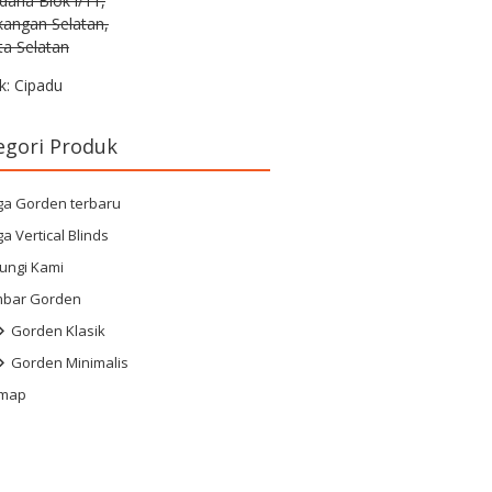
rdana Blok i/11,
kangan Selatan,
ta Selatan
k: Cipadu
egori Produk
ga Gorden terbaru
a Vertical Blinds
ungi Kami
bar Gorden
Gorden Klasik
Gorden Minimalis
emap