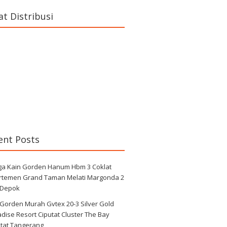
at Distribusi
ent Posts
ga Kain Gorden Hanum Hbm 3 Coklat
rtemen Grand Taman Melati Margonda 2
 Depok
 Gorden Murah Gvtex 20-3 Silver Gold
dise Resort Ciputat Cluster The Bay
utat Tangerang