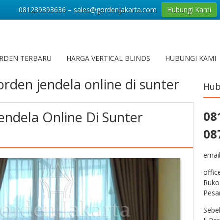
081239393636 – sales@gordenjakarta.com
Hubungi Kami
RDEN TERBARU
HARGA VERTICAL BLINDS
HUBUNGI KAMI
orden jendela online di sunter
Hub
endela Online Di Sunter
08
a
08
emai
offic
Ruko
Pesa
Sebe