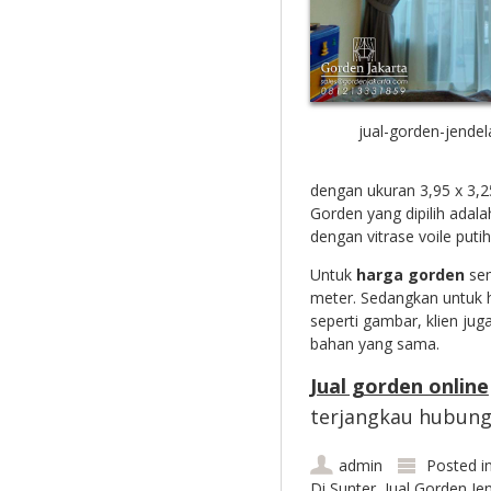
jual-gorden-jendel
dengan ukuran 3,95 x 3,2
Gorden yang dipilih adal
dengan vitrase voile put
Untuk
harga gorden
sem
meter. Sedangkan untuk h
seperti gambar, klien 
bahan yang sama.
Jual gorden online
terjangkau hubungi
admin
Posted i
Di Sunter
,
Jual Gorden Je