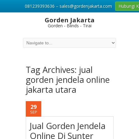
081239393636 – sales@gordenjakarta.com
Hubungi 
Gorden Jakarta
Gorden - Blinds - Tirai
Tag Archives:
jual
gorden jendela online
jakarta utara
29
SEP
Jual Gorden Jendela
Online Di Sunter