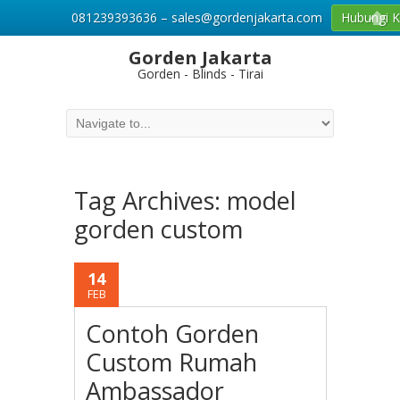
081239393636 – sales@gordenjakarta.com
Hubungi 
Gorden Jakarta
Gorden - Blinds - Tirai
Tag Archives:
model
gorden custom
14
FEB
Contoh Gorden
Custom Rumah
Ambassador