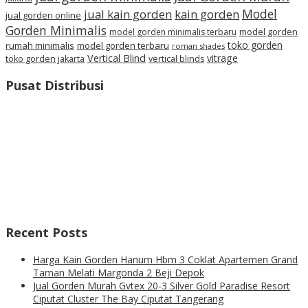
Model
jual kain gorden
kain gorden
jual gorden online
Gorden Minimalis
model gorden
model gorden minimalis terbaru
toko gorden
rumah minimalis
model gorden terbaru
roman shades
Vertical Blind
vitrage
toko gorden jakarta
vertical blinds
Pusat Distribusi
Recent Posts
Harga Kain Gorden Hanum Hbm 3 Coklat Apartemen Grand
Taman Melati Margonda 2 Beji Depok
Jual Gorden Murah Gvtex 20-3 Silver Gold Paradise Resort
Ciputat Cluster The Bay Ciputat Tangerang