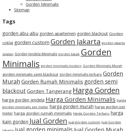
Gorden Minimalis
Sitemap
Tags
gorden abu-abu
gorden apartemen
gorden blackout
Gorden
Gorden Jakarta
gorden custom
coklat
gorden jakarta
Gorden
Gorden Jendela Minimalis
selatan
gorden klasik
Minimalis
Gorden Minimalis Murah
gorden minimalis modern
Gorden
gorden minimalis semi blackout
gorden minimalis terbaru
Murah
gorden semi
Gorden Rumah Minimalis
Harga Gorden
blackout
Gorden Tangerang
Harga Gorden Minimalis
harga gorden jendela
harga
harga gorden murah
harga gorden per
gorden minimalis per meter
harga
meter
harga gorden rumah minimalis
Harga Gorden Terbaru
Jual Gorden
kain gorden
jual gorden custom
Jual Gorden
jual gorden minimalis
Jual Gorden Murah
Jakarta