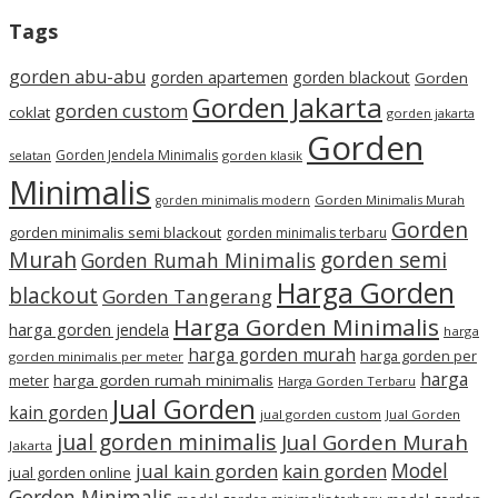
Tags
gorden abu-abu
gorden apartemen
gorden blackout
Gorden
Gorden Jakarta
gorden custom
coklat
gorden jakarta
Gorden
Gorden Jendela Minimalis
selatan
gorden klasik
Minimalis
Gorden Minimalis Murah
gorden minimalis modern
Gorden
gorden minimalis semi blackout
gorden minimalis terbaru
Murah
gorden semi
Gorden Rumah Minimalis
Harga Gorden
blackout
Gorden Tangerang
Harga Gorden Minimalis
harga gorden jendela
harga
harga gorden murah
harga gorden per
gorden minimalis per meter
harga
meter
harga gorden rumah minimalis
Harga Gorden Terbaru
Jual Gorden
kain gorden
jual gorden custom
Jual Gorden
jual gorden minimalis
Jual Gorden Murah
Jakarta
Model
jual kain gorden
kain gorden
jual gorden online
Gorden Minimalis