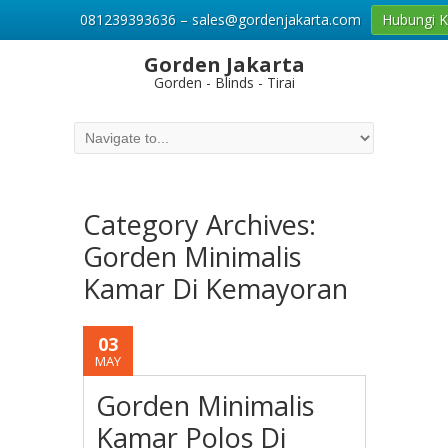
081239393636 – sales@gordenjakarta.com
Hubungi 
Gorden Jakarta
Gorden - Blinds - Tirai
Category Archives:
Gorden Minimalis
Kamar Di Kemayoran
03
MAY
Gorden Minimalis
Kamar Polos Di