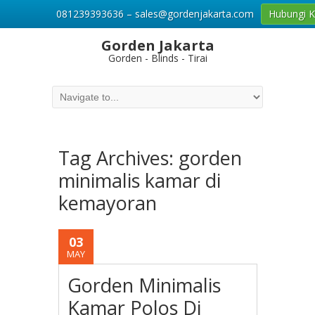
081239393636 – sales@gordenjakarta.com
Hubungi 
Gorden Jakarta
Gorden - Blinds - Tirai
Tag Archives:
gorden
minimalis kamar di
kemayoran
03
MAY
Gorden Minimalis
Kamar Polos Di