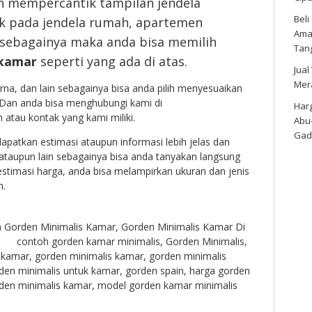
in mempercantik tampilan jendela
Bel
ik pada jendela rumah, apartemen
Amar
sebagainya maka anda bisa memilih
Tan
 kamar
seperti yang ada di atas.
Jual
Mer
rna, dan lain sebagainya bisa anda pilih menyesuaikan
Dan anda bisa menghubungi kami di
Harg
atau kontak yang kami miliki.
Abu
Gad
apatkan estimasi ataupun informasi lebih jelas dan
ataupun lain sebagainya bisa anda tanyakan langsung
stimasi harga, anda bisa melampirkan ukuran dan jenis
n.
n
Gorden Minimalis Kamar
,
Gorden Minimalis Kamar Di
contoh gorden kamar minimalis
,
Gorden Minimalis
,
a kamar
,
gorden minimalis kamar
,
gorden minimalis
den minimalis untuk kamar
,
gorden spain
,
harga gorden
rden minimalis kamar
,
model gorden kamar minimalis