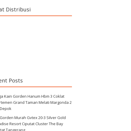
at Distribusi
ent Posts
ga Kain Gorden Hanum Hbm 3 Coklat
rtemen Grand Taman Melati Margonda 2
 Depok
 Gorden Murah Gvtex 20-3 Silver Gold
dise Resort Ciputat Cluster The Bay
utat Tangerang