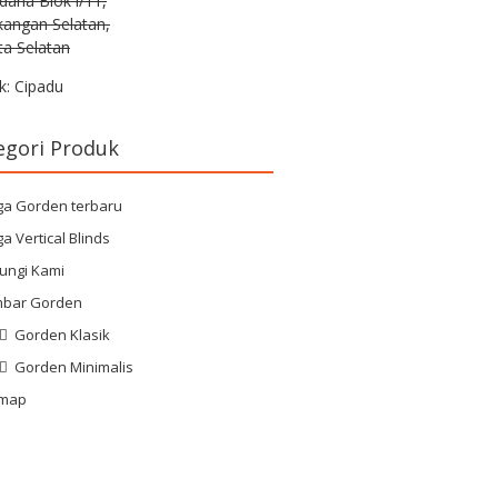
rdana Blok i/11,
kangan Selatan,
ta Selatan
k: Cipadu
egori Produk
ga Gorden terbaru
a Vertical Blinds
ungi Kami
bar Gorden
Gorden Klasik
Gorden Minimalis
emap