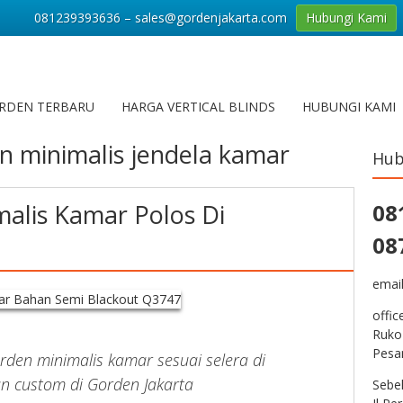
081239393636 – sales@gordenjakarta.com
Hubungi Kami
RDEN TERBARU
HARGA VERTICAL BLINDS
HUBUNGI KAMI
n minimalis jendela kamar
Hub
alis Kamar Polos Di
08
08
emai
offic
Ruko
Pesa
rden minimalis kamar sesuai selera di
 custom di Gorden Jakarta
Sebe