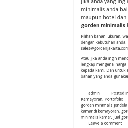
Jika anda yang ing
minimalis anda ba
maupun hotel dan 
gorden minimalis
Pilihan bahan, ukuran, wa
dengan kebutuhan anda. 
sales@gordenjakarta.com 
Atau jika anda ingin mend
lengkap mengenai harga 
kepada kami. Dan untuk e
bahan yang anda gunaka
admin
Posted i
Kemayoran
,
Portofolio
gorden minimalis jendel
kamar di kemayoran
,
gor
minimalis kamar
,
jual go
Leave a comment