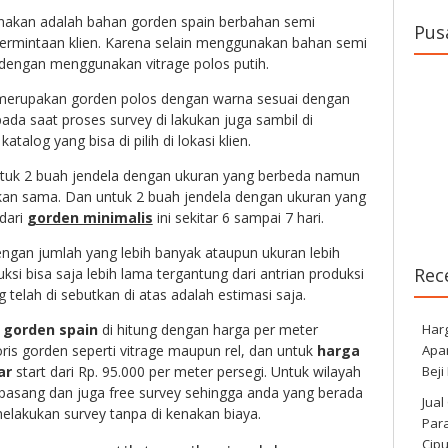
nakan adalah bahan gorden spain berbahan semi
Pus
permintaan klien. Karena selain menggunakan bahan semi
i dengan menggunakan vitrage polos putih.
n merupakan gorden polos dengan warna sesuai dengan
 pada saat proses survey di lakukan juga sambil di
talog yang bisa di pilih di lokasi klien.
tuk 2 buah jendela dengan ukuran yang berbeda namun
akan sama. Dan untuk 2 buah jendela dengan ukuran yang
dari
gorden minimalis
ini sekitar 6 sampai 7 hari.
gan jumlah yang lebih banyak ataupun ukuran lebih
Rec
si bisa saja lebih lama tergantung dari antrian produksi
telah di sebutkan di atas adalah estimasi saja.
Har
i
gorden spain
di hitung dengan harga per meter
Apa
soris gorden seperti vitrage maupun rel, dan untuk
harga
Beji
ar
start dari Rp. 95.000 per meter persegi. Untuk wilayah
 pasang dan juga free survey sehingga anda yang berada
Jual
melakukan survey tanpa di kenakan biaya.
Para
Cip