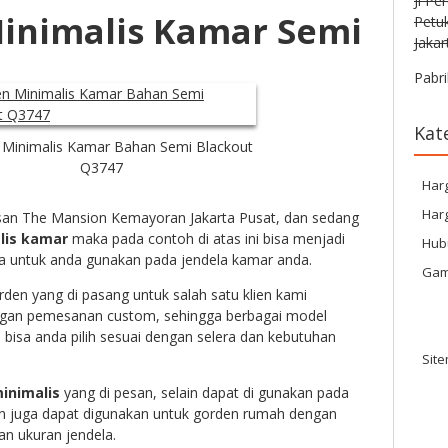
Jl Pe
inimalis Kamar Semi
Petu
Jakar
Pabri
Kat
Minimalis Kamar Bahan Semi Blackout
Q3747
Har
Harg
asan The Mansion Kemayoran Jakarta Pusat, dan sedang
lis kamar
maka pada contoh di atas ini bisa menjadi
Hub
da untuk anda gunakan pada jendela kamar anda.
Gam
den yang di pasang untuk salah satu klien kami
ngan pemesanan custom, sehingga berbagai model
bisa anda pilih sesuai dengan selera dan kebutuhan
Sit
inimalis
yang di pesan, selain dapat di gunakan pada
 juga dapat digunakan untuk gorden rumah dengan
an ukuran jendela.