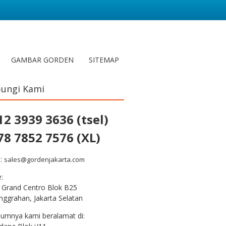
GAMBAR GORDEN
SITEMAP
ungi Kami
12 3939 3636 (tsel)
78 7852 7576 (XL)
l:
sales@gordenjakarta.com
e:
 Grand Centro Blok B25
nggrahan, Jakarta Selatan
lumnya kami beralamat di: