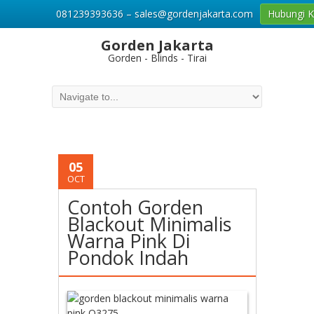
081239393636 – sales@gordenjakarta.com
Hubungi 
Gorden Jakarta
Gorden - Blinds - Tirai
05
OCT
Contoh Gorden
Blackout Minimalis
Warna Pink Di
Pondok Indah