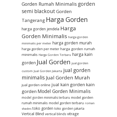
gorden
Gorden Rumah Minimalis
semi blackout
Gorden
Harga Gorden
Tangerang
Harga
harga gorden jendela
Gorden Minimalis
harga gorden
harga gorden murah
minimalis per meter
harga gorden per meter
harga gorden rumah
harga kain
minimalis
Harga Gorden Terbaru
Jual Gorden
gorden
jual gorden
jual gorden
custom
Jual Gorden Jakarta
minimalis
Jual Gorden Murah
jual kain gorden
kain
jual gorden online
Model Gorden Minimalis
gorden
model gorden
model gorden minimalis terbaru
rumah minimalis
model gorden terbaru
roman
toko gorden
toko gorden jakarta
shades
Vertical Blind
vitrage
vertical blinds