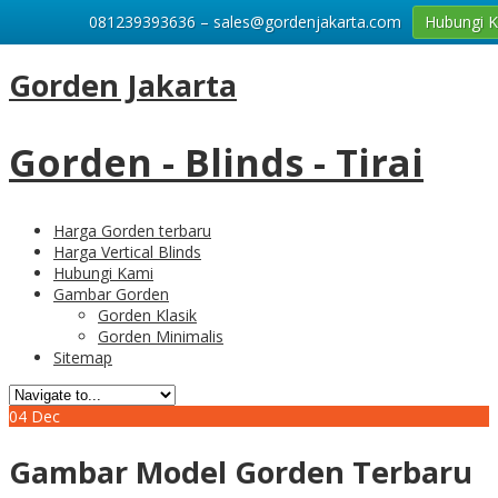
081239393636 – sales@gordenjakarta.com
Hubungi 
Gorden Jakarta
Gorden - Blinds - Tirai
Harga Gorden terbaru
Harga Vertical Blinds
Hubungi Kami
Gambar Gorden
Gorden Klasik
Gorden Minimalis
Sitemap
04
Dec
Gambar Model Gorden Terbaru