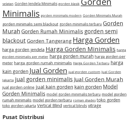
Gorden
Gorden Jendela Minimalis
selatan
gorden klasik
Minimalis
Gorden Minimalis Murah
gorden minimalis modern
Gorden
gorden minimalis semi blackout
gorden minimalis terbaru
Murah
gorden semi
Gorden Rumah Minimalis
Harga Gorden
blackout
Gorden Tangerang
Harga Gorden Minimalis
harga gorden jendela
harga
harga gorden murah
harga gorden per
gorden minimalis per meter
harga
meter
harga gorden rumah minimalis
Harga Gorden Terbaru
Jual Gorden
kain gorden
jual gorden custom
Jual Gorden
jual gorden minimalis
Jual Gorden Murah
Jakarta
Model
jual kain gorden
kain gorden
jual gorden online
Gorden Minimalis
model gorden
model gorden minimalis terbaru
toko gorden
rumah minimalis
model gorden terbaru
roman shades
Vertical Blind
vitrage
toko gorden jakarta
vertical blinds
Pusat Distribusi