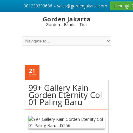
081239393636 – sales@gordenjakarta.com
Hubungi 
Gorden Jakarta
Gorden - Blinds - Tirai
21
OCT
99+ Gallery Kain
Gorden Eternity Col
01 Paling Baru