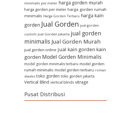
harga gorden murah
minimalis per meter
harga gorden per meter
harga gorden rumah
harga kain
minimalis
Harga Gorden Terbaru
Jual Gorden
gorden
jual gorden
jual gorden
custom
Jual Gorden Jakarta
minimalis
Jual Gorden Murah
jual kain gorden
kain
jual gorden online
Model Gorden Minimalis
gorden
model gorden
model gorden minimalis terbaru
rumah minimalis
model gorden terbaru
roman
toko gorden
toko gorden jakarta
shades
Vertical Blind
vitrage
vertical blinds
Pusat Distribusi