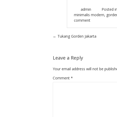
admin
Posted i
minimalis modern
,
gorde
comment
Post navigation
←
Tukang Gorden Jakarta
Leave a Reply
Your email address will not be publish
Comment
*