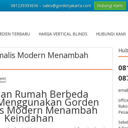
081239393636 – sales@gordenjakarta.com
Hubungi Kami
RDEN TERBARU
HARGA VERTICAL BLINDS
HUBUNGI KAMI
Hub
malis Modern Menambah
08
08
lan Rumah Berbeda
emai
Menggunakan Gorden
offic
is Modern Menambah
Ruko
Pesa
Keindahan
Sebe