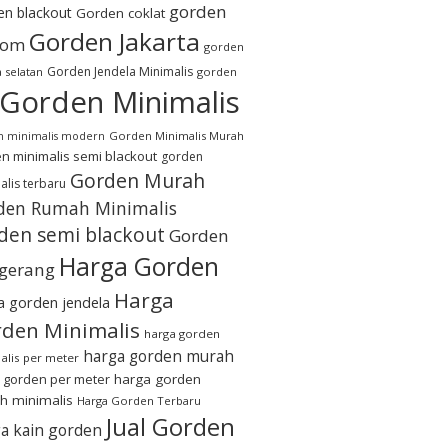
gorden
en blackout
Gorden coklat
Gorden Jakarta
tom
gorden
Gorden Jendela Minimalis
a selatan
gorden
Gorden Minimalis
Gorden Minimalis Murah
n minimalis modern
n minimalis semi blackout
gorden
Gorden Murah
alis terbaru
den Rumah Minimalis
den semi blackout
Gorden
Harga Gorden
gerang
Harga
a gorden jendela
den Minimalis
harga gorden
harga gorden murah
alis per meter
 gorden per meter
harga gorden
h minimalis
Harga Gorden Terbaru
Jual Gorden
a kain gorden