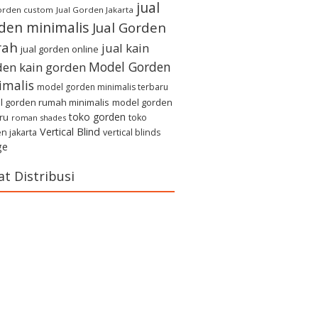
jual
gorden custom
Jual Gorden Jakarta
den minimalis
Jual Gorden
rah
jual kain
jual gorden online
Model Gorden
den
kain gorden
imalis
model gorden minimalis terbaru
 gorden rumah minimalis
model gorden
toko gorden
ru
toko
roman shades
Vertical Blind
n jakarta
vertical blinds
ge
at Distribusi