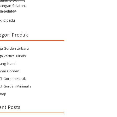
rdana Blok i/11,
kangan Selatan,
ta Selatan
k: Cipadu
egori Produk
ga Gorden terbaru
a Vertical Blinds
ungi Kami
bar Gorden
Gorden Klasik
Gorden Minimalis
emap
ent Posts