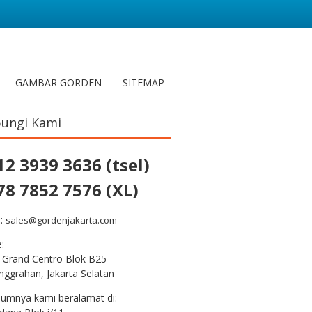
GAMBAR GORDEN
SITEMAP
ungi Kami
12 3939 3636 (tsel)
78 7852 7576 (XL)
l:
sales@gordenjakarta.com
e:
 Grand Centro Blok B25
nggrahan, Jakarta Selatan
lumnya kami beralamat di: