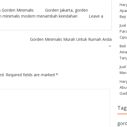
Har
n
Gorden Minimalis
Gorden Jakarta
,
gorden
Apa
n minimalis modern menambah keindahan
Leave a
Beji
Jual
Para
Cip
Gorden Minimalis Murah Untuk Rumah Anda
→
Bel
Amar
Tan
Jual
Mer
ed.
Required fields are marked
*
Harg
Abu
Gad
Tag
gor