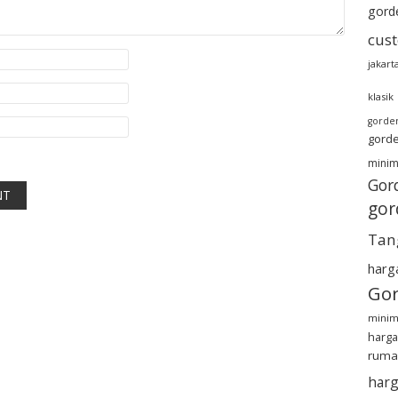
gord
cus
jakart
klasik
gorde
gorde
minim
Gor
gor
Tan
harg
Gor
minim
harga
ruma
harg