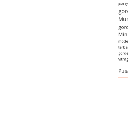
jual 
gor
Mu
gor
Min
model
terba
gorde
vitra
Pus