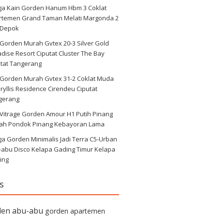
ga Kain Gorden Hanum Hbm 3 Coklat
rtemen Grand Taman Melati Margonda 2
 Depok
 Gorden Murah Gvtex 20-3 Silver Gold
dise Resort Ciputat Cluster The Bay
utat Tangerang
i Gorden Murah Gvtex 31-2 Coklat Muda
yllis Residence Cirendeu Ciputat
gerang
 Vitrage Gorden Amour H1 Putih Pinang
ah Pondok Pinang Kebayoran Lama
a Gorden Minimalis Jadi Terra C5-Urban
-abu Disco Kelapa Gading Timur Kelapa
ing
s
den abu-abu
gorden apartemen