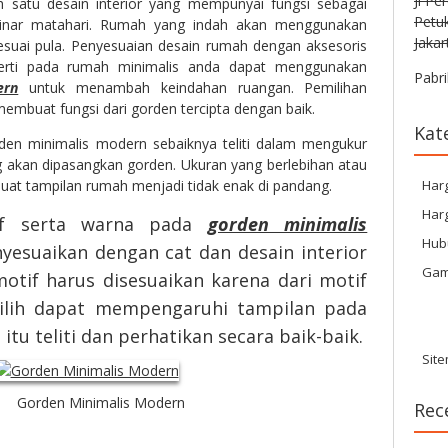
Jl Pe
 satu desain interior yang mempunyai fungsi sebagai
Petu
inar matahari. Rumah yang indah akan menggunakan
Jakar
sesuai pula. Penyesuaian desain rumah dengan aksesoris
eperti pada rumah minimalis anda dapat menggunakan
Pabri
ern
untuk menambah keindahan ruangan. Pemilihan
embuat fungsi dari gorden tercipta dengan baik.
Kat
n minimalis modern sebaiknya teliti dalam mengukur
g akan dipasangkan gorden. Ukuran yang berlebihan atau
uat tampilan rumah menjadi tidak enak di pandang.
Har
Harg
if serta warna pada
gorden minimalis
Hub
esuaikan dengan cat dan desain interior
Gam
tif harus disesuaikan karena dari motif
ilih dapat mempengaruhi tampilan pada
itu teliti dan perhatikan secara baik-baik.
Sit
Gorden Minimalis Modern
Rec